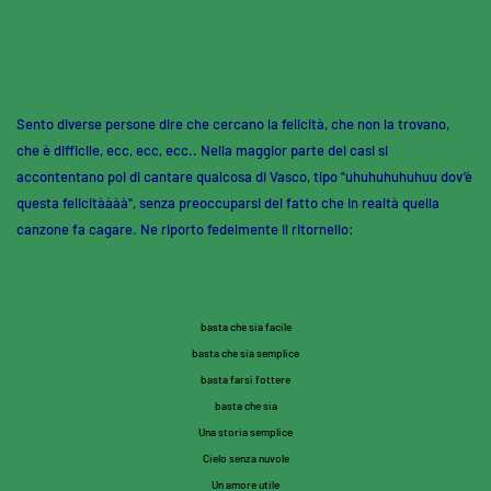
Skip to main content
Sento diverse persone dire che cercano la felicità, che non la trovano,
che è difficile, ecc, ecc, ecc.. Nella maggior parte dei casi si
accontentano poi di cantare qualcosa di Vasco, tipo "uhuhuhuhuhuu dov’è
questa felicitàààà", senza preoccuparsi del fatto che in realtà quella
canzone fa cagare. Ne riporto fedelmente il ritornello:
basta che sia facile
basta che sia semplice
basta farsi fottere
basta che sia
Una storia semplice
Cielo senza nuvole
Un amore utile