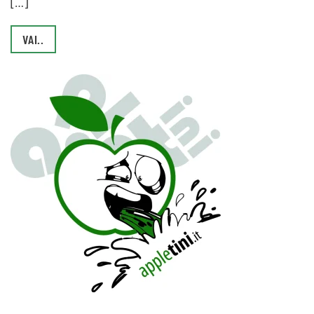
[…]
VAI..