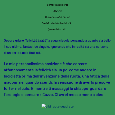
Sempre alla ricerca
DOV’E’??
Uhòòòòò dov’è? Fin là!!
Dov’è?…uhuhuhuhuh! dov’è…
Questa felicità!!…
Oppure urlare "felicitààààààà
" a squarciagola pensando a quanto sia bello
il suo ultimo, fantastico singolo, ignorando che in realtà sia una canzone
di un certo Lucio Battisti.
La mia personalissima posizione è che cercare
affannosamente la felicità sia un po’ come andare in
bicicletta prima dell’invenzione della ruota: una fatica della
madonna e, quando scendi, la sensazione di averlo preso -e
forte- nel culo. E mentre ti massaggi le chiappe guardare
l’orologio e pensare : Cazzo. Ci avrei messo meno a piedi.