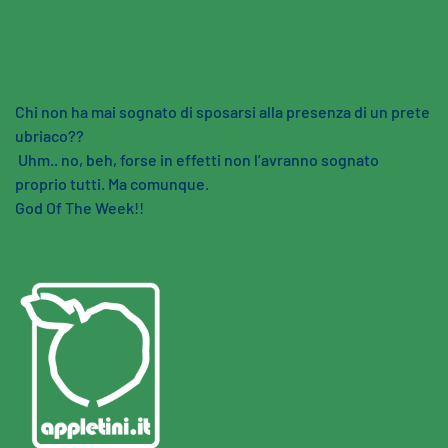
Skip to main content
Chi non ha mai sognato di sposarsi alla presenza di un prete
ubriaco??
Uhm.. no, beh, forse in effetti non l’avranno sognato
proprio tutti. Ma comunque.
God Of The Week!!