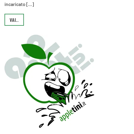
incaricato […]
VAI..