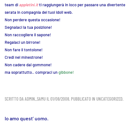
team di
appletini.it
ti raggiungerà in loco per passare una divertente
serata in compagnia dei tuoi idoli web.
Non perdere questa occasione!
Segnalaci la tua posizione!
Non raccogliere il sapone!
Regalaci un birrone!
Non fare il tontolone!
Credi nel minestrone!
Non cadere dal gommone!
ma soprattutto.. compraci un
gibbone!
SCRITTO DA
ADMIN_SAMU
IL
01/08/2008
. PUBBLICATO IN
UNCATEGORIZED
.
Io amo quest’ uomo.