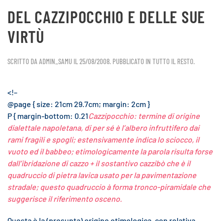
DEL CAZZIPOCCHIO E DELLE SUE
VIRTÙ
SCRITTO DA
ADMIN_SAMU
IL
25/08/2008
. PUBBLICATO IN
TUTTO IL RESTO
.
<!–
@page { size: 21cm 29.7cm; margin: 2cm }
P { margin-bottom: 0.21
Cazzipocchio: termine di origine
dialettale napoletana, di per sé è l’albero infruttifero dai
rami fragili e spogli; estensivamente indica lo sciocco, il
vuoto ed il babbeo; etimologicamente la parola risulta forse
dall’ibridazione di cazzo + il sostantivo cazzibò che è il
quadruccio di pietra lavica usato per la pavimentazione
stradale; questo quadruccio à forma tronco-piramidale che
suggerisce il riferimento osceno.
Questa è la (presunta) origine etimologica, con relativa