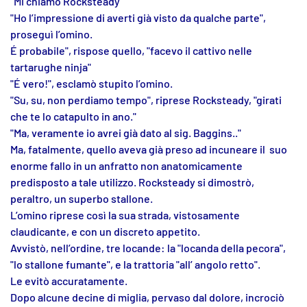
"Mi chiamo Rocksteady"
"Ho l’impressione di averti già visto da qualche parte",
proseguì l’omino.
É probabile", rispose quello, "facevo il cattivo nelle
tartarughe ninja"
"É vero!", esclamò stupito l’omino.
"Su, su, non perdiamo tempo", riprese Rocksteady, "girati
che te lo catapulto in ano."
"Ma, veramente io avrei già dato al sig. Baggins.."
Ma, fatalmente, quello aveva già preso ad incuneare il suo
enorme fallo in un anfratto non anatomicamente
predisposto a tale utilizzo. Rocksteady si dimostrò,
peraltro, un superbo stallone.
L’omino riprese così la sua strada, vistosamente
claudicante, e con un discreto appetito.
Avvistò, nell’ordine, tre locande: la "locanda della pecora",
"lo stallone fumante", e la trattoria "all’ angolo retto".
Le evitò accuratamente.
Dopo alcune decine di miglia, pervaso dal dolore, incrociò