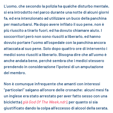
L’uomo, che secondo la polizia ha qualche disturbo mentale,
si era introdotto nel parco durante una notte di alcuni giorni
fa, ed era intenzionato ad utilizzare un buco della panchina
per masturbarsi. Ma dopo avere infilato il suo pene, non è
più riuscito a tirarlo fuori, ed ha dovuto chiamare aiuto. I
soccorritori però non sono riusciti a liberarlo, ed hanno
dovuto portare l’uomo all’ospedale con la panchina ancora
attaccata al suo pene. Solo dopo quattro ore di intervento i
medici sono riusciti a liberarlo. Bisogna dire che all’uomo è
anche andata bene, perché sembra che i medici stessero
prendendo in considerazione l’ipotesi di un amputazione
del membro.
Non è comunque infrequente che amanti con interessi
“particolari” salgano all’onore delle cronache: alcuni mesi fa
un inglese era stato arrestato per aver fatto sesso con una
bicicletta (
già God Of The Week,ndr)
, per quanto si sia
giustificato dando la colpa all’eccesso di alcool della serata.