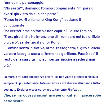
l’ennesimo personaggio.
"Chi sei tu?", domandò l’omino compiacente. "mi pare di
averti già visto da qualche parte."
"Forse in tv. Mi chiamano King Kong", esclamò il
colloquiante.
"Ma certo!Come ho fatto a non capirlo?", disse l’omino.
"E ora girati, che ho intenzione di irrompere nel tuo orifizio
più caro", sentenziò il signor Kong.
E l’omino senza iniziativa, ormai rassegnato, si girò e lasciò
varcare la soglia sacra all’immenso gorillone.
Passò così il
resto della sua vita in piedi, senza riuscire a sedersi mai
"
più.
La morale mi pare abbastanza chiara: se non volete prenderlo nel culo
sempre più potentemente, fate un favore a voi stessi e all’umanità tutta:
qui
cestinate Explorer e scaricatevi gratuitamente Firefox
.
Che, se mai dovessi incontrarvi per un caffè, mi piacerebbe
berlo seduti.