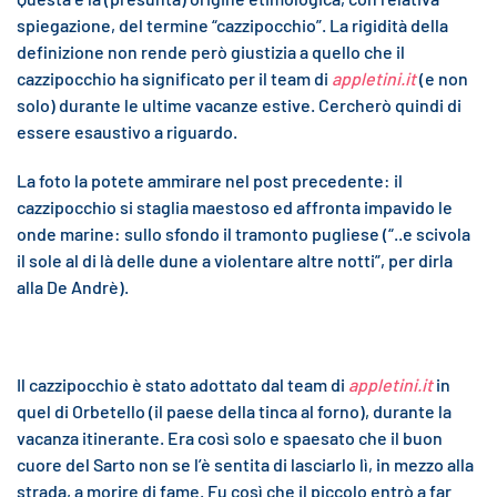
spiegazione, del termine “cazzipocchio”. La rigidità della
definizione non rende però giustizia a quello che il
cazzipocchio ha significato per il team di
appletini.it
(e non
solo) durante le ultime vacanze estive. Cercherò quindi di
essere esaustivo a riguardo.
La foto la potete ammirare nel post precedente: il
cazzipocchio si staglia maestoso ed affronta impavido le
onde marine: sullo sfondo il tramonto pugliese (“..e scivola
il sole al di là delle dune a violentare altre notti”, per dirla
alla De Andrè).
Il cazzipocchio è stato adottato dal team di
appletini.it
in
quel di Orbetello (il paese della tinca al forno), durante la
vacanza itinerante. Era così solo e spaesato che il buon
cuore del Sarto non se l’è sentita di lasciarlo lì, in mezzo alla
strada, a morire di fame. Fu così che il piccolo entrò a far