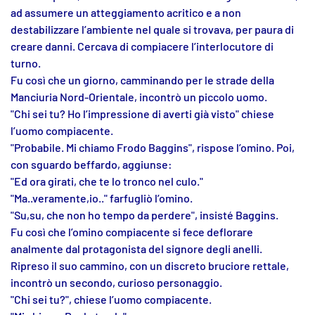
ad assumere un atteggiamento acritico e a non
destabilizzare l’ambiente nel quale si trovava, per paura di
creare danni. Cercava di compiacere l’interlocutore di
turno.
Fu così che un giorno, camminando per le strade della
Manciuria Nord-Orientale, incontrò un piccolo uomo.
"Chi sei tu? Ho l’impressione di averti già visto" chiese
l’uomo compiacente.
"Probabile. Mi chiamo Frodo Baggins", rispose l’omino. Poi,
con sguardo beffardo, aggiunse:
"Ed ora girati, che te lo tronco nel culo."
"Ma..veramente,io.." farfugliò l’omino.
"Su,su, che non ho tempo da perdere", insisté Baggins.
Fu così che l’omino compiacente si fece deflorare
analmente dal protagonista del signore degli anelli.
Ripreso il suo cammino, con un discreto bruciore rettale,
incontrò un secondo, curioso personaggio.
"Chi sei tu?", chiese l’uomo compiacente.