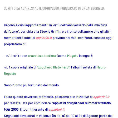
SCRITTO DA
ADMIN_SAMU
IL
06/08/2008
. PUBBLICATO IN
UNCATEGORIZED
.
Urgono alcuni aggiornamenti: in virtù dell’"anniversario della mia fuga
dall’utero", per dirla alla Stewie Griffin, e a fronte dell’amore che gli altri
membri dello staff di
appletini.it
provano nei miei confronti, sono ad oggi
proprietario di:
– n.1 t-shirt con
cravatta a tastiera
(come
Mugatu
insegna);
-n. 1 copia originale di
"zucchero filato nero"
, l’album solista di
Mauro
Repetto
Sono l’uomo più fortunato del mondo.
Fatta questa doverosa premessa, passiamo alle iniziative di
appletini.it
per l’estate: sta per cominciare l’
appletini drugs&beer summer’s fellatio
tour 2008
, il tour itinerante di
appletini.it
!
Segnalaci dove sarai in vacanza (in Italia) dal 10 al 24 di Agosto: parte del