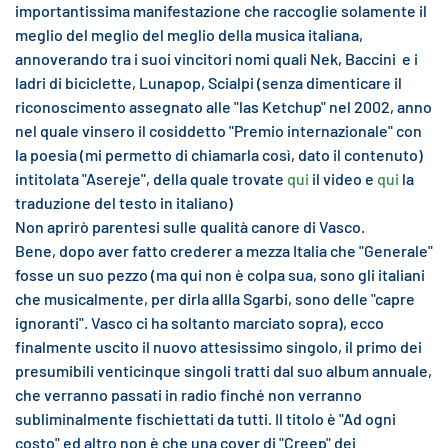
importantissima manifestazione che raccoglie solamente il
meglio del meglio del meglio della musica italiana,
annoverando tra i suoi vincitori nomi quali Nek, Baccini e i
ladri di biciclette, Lunapop, Scialpi (senza dimenticare il
riconoscimento assegnato alle "las Ketchup" nel 2002, anno
nel quale vinsero il cosiddetto "Premio internazionale" con
la poesia (mi permetto di chiamarla così, dato il contenuto)
intitolata "Asereje", della quale trovate
qui
il video e
qui
la
traduzione del testo in italiano)
Non aprirò parentesi sulle qualità canore di Vasco.
Bene, dopo aver fatto crederer a mezza Italia che "Generale"
fosse un suo pezzo (ma qui non è colpa sua, sono gli italiani
che musicalmente, per dirla allla Sgarbi, sono delle "capre
ignoranti". Vasco ci ha soltanto marciato sopra), ecco
finalmente uscito il nuovo attesissimo singolo, il primo dei
presumibili venticinque singoli tratti dal suo album annuale,
che verranno passati in radio finché non verranno
subliminalmente fischiettati da tutti. Il titolo è "Ad ogni
costo" ed altro non è che una cover di "Creep" dei