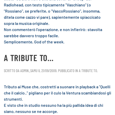
Radiohead, con testo tipicamente "Vaschiano" (o
"Rossiano", se preferite, o "VascoRossiano", insomma,
ditela come cazzo vi pare), sapientemente spiaccicato
sopra la musica originale.
Non commenterò l’operazione, e non infierirò: stavolta
sarebbe davvero troppo facile.
Semplicemente, God of the week.
A TRIBUTE TO…
SCRITTO DA
ADMIN_SAMU
IL
21/09/2009
. PUBBLICATO IN
A TRIBUTE TO
.
Tributo ai Muse che, costretti a suonare in playback a "Quelli
che il calcio.." pigliano per il culo la Ventura scambiandosi gli
strumenti.
E visto che in studio nessuno ha la più pallida idea di chi
siano, nessuno se ne accorge.