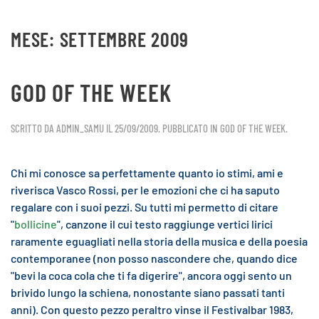
MESE:
SETTEMBRE 2009
Skip to main content
GOD OF THE WEEK
SCRITTO DA
ADMIN_SAMU
IL
25/09/2009
. PUBBLICATO IN
GOD OF THE WEEK
.
Chi mi conosce sa perfettamente quanto io stimi, ami e
riverisca Vasco Rossi, per le emozioni che ci ha saputo
regalare con i suoi pezzi. Su tutti mi permetto di citare
"
bollicine
", canzone il cui testo raggiunge vertici lirici
raramente eguagliati nella storia della musica e della poesia
contemporanee (non posso nascondere che, quando dice
"bevi la coca cola che ti fa digerire", ancora oggi sento un
brivido lungo la schiena, nonostante siano passati tanti
anni). Con questo pezzo peraltro vinse il Festivalbar 1983,