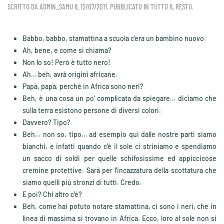
SCRITTO DA
ADMIN_SAMU
IL
12/07/2011
. PUBBLICATO IN
TUTTO IL RESTO
.
Babbo, babbo, stamattina a scuola c'era un bambino nuovo.
Ah, bene, e come si chiama?
Non lo so! Però è tutto nero!
Ah… beh, avrà origini africane.
Papà, papà, perché in Africa sono neri?
Beh, è una cosa un po' complicata da spiegare… diciamo che
sulla terra esistono persone di diversi colori.
Davvero? Tipo?
Beh… non so, tipo… ad esempio qui dalle nostre parti siamo
bianchi, e infatti quando c'è il sole ci striniamo e spendiamo
un sacco di soldi per quelle schifosissime ed appiccicose
cremine protettive. Sarà per l'incazzatura della scottatura che
siamo quelli più stronzi di tutti. Credo.
E poi? Chi altro c'è?
Beh, come hai potuto notare stamattina, ci sono i neri, che in
linea di massima si trovano in Africa. Ecco, loro al sole non si