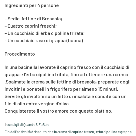
Ingredienti per 4 persone
– Sedici fettine di Bresaola;
– Quattro caprini freschi;
– Un cucchiaio di erba cipollina trirata;
– Un cucchiaio raso di grappa (buona)
Procedimento
In una bacinella lavorate il caprino fresco con il cucchiaio di
grappa e l'erba cipollina tritata, fino ad ottenere una crema
.Spalmate la crema sulle fettine di bresaola, preparate degli
involtini e poneteli in frigorifero per almeno 15 minuti.
Servite gli involtini su un letto di insalata e condite con un
filo di olio extra vergine d'oliva.
Conquisterete il vostro amore con questo piattino.
I
consigli di QuandoSiFaBuio
Fin dall'antichità è risaputo che la crema di caprino fresco, erba cipollina e grappa