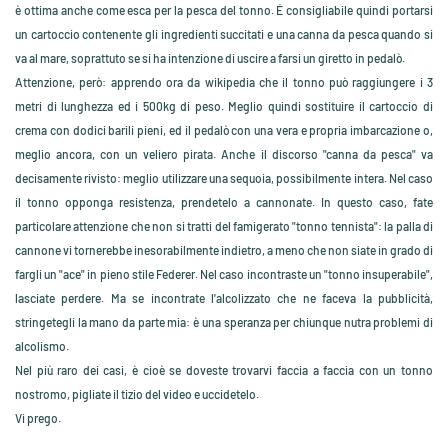
è ottima anche come esca per la pesca del tonno. É consigliabile quindi portarsi
un cartoccio contenente gli ingredienti succitati e una canna da pesca quando si
va al mare, soprattuto se si ha intenzione di uscire a farsi un giretto in pedalò.
Attenzione, però: apprendo ora da wikipedia che il tonno può raggiungere i 3
metri di lunghezza ed i 500kg di peso. Meglio quindi sostituire il cartoccio di
crema con dodici barili pieni, ed il pedalò con una vera e propria imbarcazione o,
meglio ancora, con un veliero pirata. Anche il discorso "canna da pesca" va
decisamente rivisto: meglio utilizzare una sequoia, possibilmente intera. Nel caso
il tonno opponga resistenza, prendetelo a cannonate. In questo caso, fate
particolare attenzione che non si tratti del famigerato "tonno tennista": la palla di
cannone vi tornerebbe inesorabilmente indietro, a meno che non siate in grado di
fargli un "ace" in pieno stile Federer. Nel caso incontraste un "tonno insuperabile",
lasciate perdere. Ma se incontrate
l'alcolizzato che ne faceva la pubblicità
,
stringetegli la mano da parte mia: è una speranza per chiunque nutra problemi di
alcolismo.
Nel più raro dei casi, è cioè se doveste trovarvi faccia a faccia con un tonno
nostromo, pigliate il tizio del video e uccidetelo.
Vi prego.