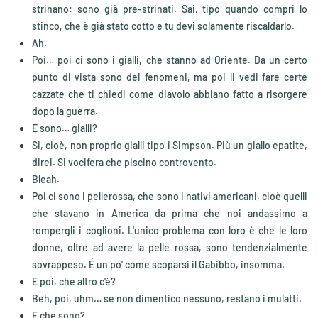
strinano: sono già pre-strinati. Sai, tipo quando compri lo
stinco, che è già stato cotto e tu devi solamente riscaldarlo.
Ah.
Poi… poi ci sono i gialli, che stanno ad Oriente. Da un certo
punto di vista sono dei fenomeni, ma poi li vedi fare certe
cazzate che ti chiedi come diavolo abbiano fatto a risorgere
dopo la guerra.
E sono… gialli?
Si, cioè, non proprio gialli tipo i Simpson. Più un giallo epatite,
direi. Si vocifera che piscino controvento.
Bleah.
Poi ci sono i pellerossa, che sono i nativi americani, cioè quelli
che stavano in America da prima che noi andassimo a
rompergli i coglioni. L'unico problema con loro è che le loro
donne, oltre ad avere la pelle rossa, sono tendenzialmente
sovrappeso. É un po' come scoparsi il Gabibbo, insomma.
E poi, che altro c'è?
Beh, poi, uhm… se non dimentico nessuno, restano i mulatti.
E che sono?