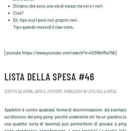
Diciamo che sono una via di mezzo tra noi e i neri.
Cioè?
Eh, tipo scuri però non proprio neri.
Tipo quando mescoli il ciao crem.
[youtube https://www.youtube.com/watch?v=4O3WbfReF6k]
LISTA DELLA SPESA #46
SCRITTO DA
ADMIN_SAMU
IL
11/07/2011
. PUBBLICATO IN
LISTA DELLA SPESA
.
Appletini è contro qualsiasi forma di discriminazione. Ad esempio
sul discorso del ping pong: perché solamente chi ha un giardino (o
una qualche sorta di taverna) può permettersi di giocare a ping
pong standosene comodamente a casa propria? La nostra lista