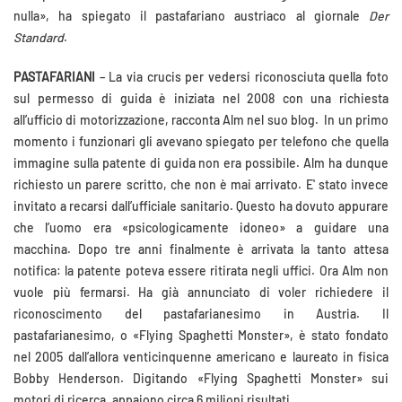
nulla», ha spiegato il pastafariano austriaco al giornale
Der
Standard
.
PASTAFARIANI
– La via crucis per vedersi riconosciuta quella foto
sul permesso di guida è iniziata nel 2008 con una richiesta
all’ufficio di motorizzazione, racconta Alm nel suo blog. In un primo
momento i funzionari gli avevano spiegato per telefono che quella
immagine sulla patente di guida non era possibile. Alm ha dunque
richiesto un parere scritto, che non è mai arrivato. E' stato invece
invitato a recarsi dall’ufficiale sanitario. Questo ha dovuto appurare
che l’uomo era «psicologicamente idoneo» a guidare una
macchina. Dopo tre anni finalmente è arrivata la tanto attesa
notifica: la patente poteva essere ritirata negli uffici. Ora Alm non
vuole più fermarsi. Ha già annunciato di voler richiedere il
riconoscimento del pastafarianesimo in Austria. Il
pastafarianesimo, o «Flying Spaghetti Monster», è stato fondato
nel 2005 dall’allora venticinquenne americano e laureato in fisica
Bobby Henderson. Digitando «Flying Spaghetti Monster» sui
motori di ricerca, appaiono circa 6 milioni risultati.