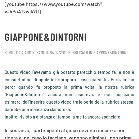
[youtube https://www.youtube.com/watch?
v=4PoATvwjk7U]
GIAPPONE&DINTORNI
SCRITTO DA
ADMIN_SAMU
IL
15/07/2011
. PUBBLICATO IN
GIAPPONE&DINTORNI
.
Questo video l'avevamo già postato parecchio tempo fa, e non è
consuetudine di appletini riproporre cose già viste. Però, c'è un
però: quando fu proposto la prima volta, la nostra rubrica
"Giappone&dintorni" ancora non esisteva, e non possiamo
esimerci dall'inserire questo video tra le perle della rubrica stessa.
Sarebbe una mancanza clamorosa.
Inoltre, rivisto a distanza di tempo, a me fa ancora spanciare.
In sostanza, i partecipanti al gioco devono riuscire a non
ridere e, nel caso lo facciano, vengono eliminati, non prima