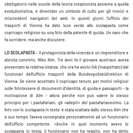
obbligatorio nelle scuole della teoria creazionista assieme a quella
evoluzionistica, è diventato un simbolo di culto per gli ironici e
miscredenti navigatori del web. In questi giorni l’ufficio dei
trasporti di Vienna ha dato luce verde allo scolapasta come
copricapo religioso su una foto della patente di guida. Un caso che
fa sorridere, ma anche discutere.
LO SCOLAPASTA
– Il protagonista della vicenda è un imprenditore e
ateista convinto, Niko Alm. Tre anni fa il giovane austriaco aveva
presentato la relativa istanza, che ora ha avuto l’ok (inaspettato) dai
funzionari dell’ufficio trasporti della Bundespolizeidirektion di
Vienna. Se viene accettato il copricapo tenuto per motivi religiosi
sulle fototessere di documenti d’identità, di guida e passaporti – la
motivazione di Alm – allora perchè non può valere lo stesso
principio per i pastafariani, gli «adepti» del pastafarianesimo. La
foto con lo scolapasta in testa è stata scattata dallo stesso Alm che
a suo tempo l’aveva consegnata personalmente ad un funzionario
dell’ufficio competente. «Anche in quel momento avevo lo
scolapasta in testa, il funzionario non ha reagito, non ha detto