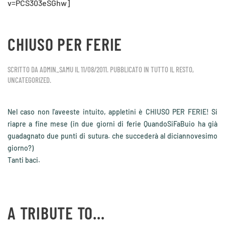
v=PCS303eSGhw]
CHIUSO PER FERIE
SCRITTO DA
ADMIN_SAMU
IL
11/08/2011
. PUBBLICATO IN
TUTTO IL RESTO
,
UNCATEGORIZED
.
Nel caso non l'aveeste intuito, appletini è CHIUSO PER FERIE! Si
riapre a fine mese (in due giorni di ferie QuandoSiFaBuio ha già
guadagnato due punti di sutura. che succederà al diciannovesimo
giorno?)
Tanti baci.
A TRIBUTE TO…