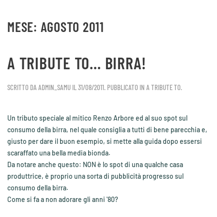
MESE:
AGOSTO 2011
Skip to main content
A TRIBUTE TO… BIRRA!
SCRITTO DA
ADMIN_SAMU
IL
31/08/2011
. PUBBLICATO IN
A TRIBUTE TO
.
Un tributo speciale al mitico Renzo Arbore ed al suo spot sul
consumo della birra, nel quale consiglia a tutti di bene parecchia e,
giusto per dare il buon esempio, si mette alla guida dopo essersi
scaraffato una bella media bionda.
Da notare anche questo: NON è lo spot di una qualche casa
produttrice, è proprio una sorta di pubblicità progresso sul
consumo della birra.
Come si fa a non adorare gli anni '80?