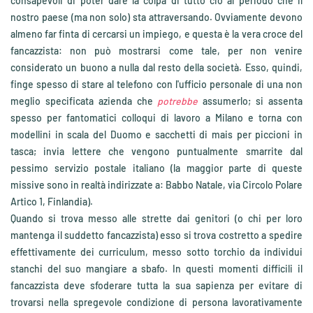
consapevoli di poter dare la colpa di tutto ciò al periodo che il
nostro paese (ma non solo) sta attraversando. Ovviamente devono
almeno far finta di cercarsi un impiego, e questa è la vera croce del
fancazzista: non può mostrarsi come tale, per non venire
considerato un buono a nulla dal resto della società. Esso, quindi,
finge spesso di stare al telefono con l'ufficio personale di una non
meglio specificata azienda che
potrebbe
assumerlo; si assenta
spesso per fantomatici colloqui di lavoro a Milano e torna con
modellini in scala del Duomo e sacchetti di mais per piccioni in
tasca; invia lettere che vengono puntualmente smarrite dal
pessimo servizio postale italiano (la maggior parte di queste
missive sono in realtà indirizzate a: Babbo Natale, via Circolo Polare
Artico 1, Finlandia).
Quando si trova messo alle strette dai genitori (o chi per loro
mantenga il suddetto fancazzista) esso si trova costretto a spedire
effettivamente dei curriculum, messo sotto torchio da individui
stanchi del suo mangiare a sbafo. In questi momenti difficili il
fancazzista deve sfoderare tutta la sua sapienza per evitare di
trovarsi nella spregevole condizione di persona lavorativamente