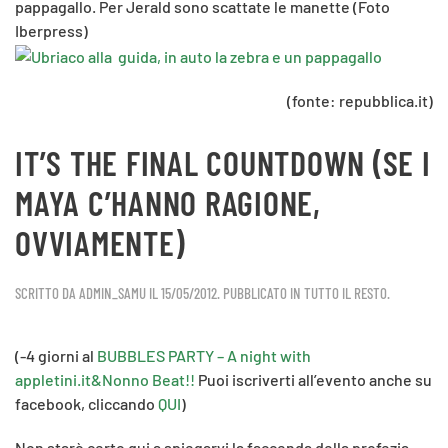
pappagallo. Per Jerald sono scattate le manette (Foto
Iberpress)
(fonte: repubblica.it)
IT’S THE FINAL COUNTDOWN (SE I
MAYA C’HANNO RAGIONE,
OVVIAMENTE)
SCRITTO DA
ADMIN_SAMU
IL
15/05/2012
. PUBBLICATO IN
TUTTO IL RESTO
.
(-4 giorni al
BUBBLES PARTY – A night with
appletini.it&Nonno Beat!!
Puoi iscriverti all’evento anche su
facebook, cliccando
QUI
)
Non starò certo qui a spiegarvi la faccenda della profezia