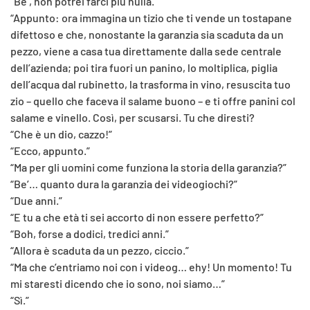
“Be’, non potrei farci più nulla.”
“Appunto: ora immagina un tizio che ti vende un tostapane
difettoso e che, nonostante la garanzia sia scaduta da un
pezzo, viene a casa tua direttamente dalla sede centrale
dell’azienda; poi tira fuori un panino, lo moltiplica, piglia
dell’acqua dal rubinetto, la trasforma in vino, resuscita tuo
zio – quello che faceva il salame buono – e ti offre panini col
salame e vinello. Così, per scusarsi. Tu che diresti?
“Che è un dio, cazzo!”
“Ecco, appunto.”
“Ma per gli uomini come funziona la storia della garanzia?”
“Be’… quanto dura la garanzia dei videogiochi?”
“Due anni.”
“E tu a che età ti sei accorto di non essere perfetto?”
“Boh, forse a dodici, tredici anni.”
“Allora è scaduta da un pezzo, ciccio.”
“Ma che c’entriamo noi con i videog… ehy! Un momento! Tu
mi staresti dicendo che io sono, noi siamo…”
“Sì.”