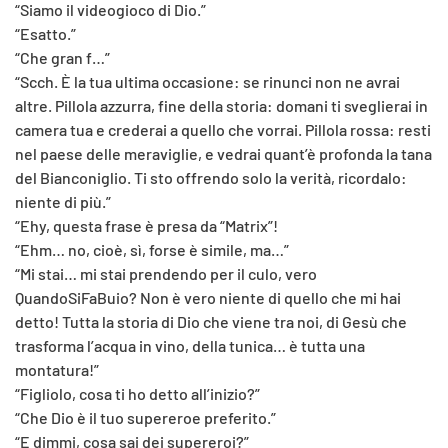
“Siamo il videogioco di Dio.”
“Esatto.”
“Che gran f…”
“Scch. È la tua ultima occasione: se rinunci non ne avrai
altre. Pillola azzurra, fine della storia: domani ti sveglierai in
camera tua e crederai a quello che vorrai. Pillola rossa: resti
nel paese delle meraviglie, e vedrai quant’è profonda la tana
del Bianconiglio. Ti sto offrendo solo la verità, ricordalo:
niente di più.”
“Ehy, questa frase è presa da “Matrix”!
“Ehm… no, cioè, sì, forse è simile, ma…”
“Mi stai… mi stai prendendo per il culo, vero
QuandoSiFaBuio? Non è vero niente di quello che mi hai
detto! Tutta la storia di Dio che viene tra noi, di Gesù che
trasforma l’acqua in vino, della tunica… è tutta una
montatura!”
“Figliolo, cosa ti ho detto all’inizio?”
“Che Dio è il tuo supereroe preferito.”
“E dimmi, cosa sai dei supereroi?”