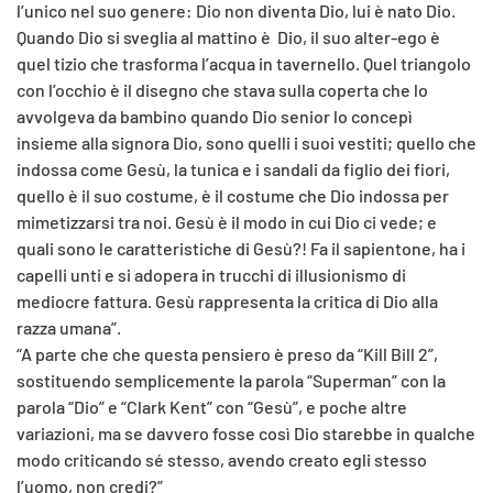
l’unico nel suo genere: Dio non diventa Dio, lui è nato Dio.
Quando Dio si sveglia al mattino è Dio, il suo alter-ego è
quel tizio che trasforma l’acqua in tavernello. Quel triangolo
con l’occhio è il disegno che stava sulla coperta che lo
avvolgeva da bambino quando Dio senior lo concepì
insieme alla signora Dio, sono quelli i suoi vestiti; quello che
indossa come Gesù, la tunica e i sandali da figlio dei fiori,
quello è il suo costume, è il costume che Dio indossa per
mimetizzarsi tra noi. Gesù è il modo in cui Dio ci vede; e
quali sono le caratteristiche di Gesù?! Fa il sapientone, ha i
capelli unti e si adopera in trucchi di illusionismo di
mediocre fattura. Gesù rappresenta la critica di Dio alla
razza umana”.
“A parte che che questa pensiero è preso da “Kill Bill 2”,
sostituendo semplicemente la parola “Superman” con la
parola “Dio” e “Clark Kent” con “Gesù”, e poche altre
variazioni, ma se davvero fosse così Dio starebbe in qualche
modo criticando sé stesso, avendo creato egli stesso
l’uomo, non credi?”