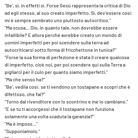
“Be’, sì, in effetti sì. Forse Gesù rappresenta la critica di Dio
ad egli stesso, al suo creato imperfetto. Sì, dev’essere così:
mi è sempre sembrato uno piuttosto autocritico.”
“Ma scusa… Dio, in quanto tale, non dovrebbe essere
infallibile? E allora perché avrebbe creato un mondo di
uomini imperfetti per poi scendere sulla terra ad
autocriticarsi sotto forma di fricchettone in tunica?”
“Forse la sua forma di perfezione è stata il creare qualcosa
di imperfetto, cioè noi, per poi scendere qui sulla Terra a
pigliarci per il culo per quanto siamo imperfetti.”
“Ma che senso ha?”
“Be’, vedila così: se ti vendono un tostapane e scopri che è
difettoso, che fai?”
“Torno dal rivenditore con lo scontrino e me lo cambiano.”
“E se tu ti accorgessi che il tostapane non funziona
solamente una volta scaduta la garanzia?”
“Ma è imposs…”
“Supponiamolo.”