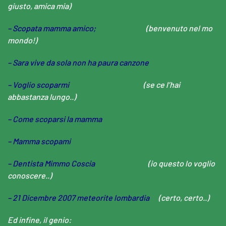
giusto, amica mia)
– Scopata mamma amico;
(benvenuto nel mo
mondo!)
– Sara vive da sola non ha paura canzone
– Voglio scoparmi
(se ce l’hai
abbastanza lungo..)
– Come scoparsi la mamma
– Mamma scopami
– Dentista Mimmo Coscia
(io questo lo voglio
conoscere..)
– 21 Dicembre 2007 meteorite lombardia
(certo, certo..)
Ed infine, il genio: