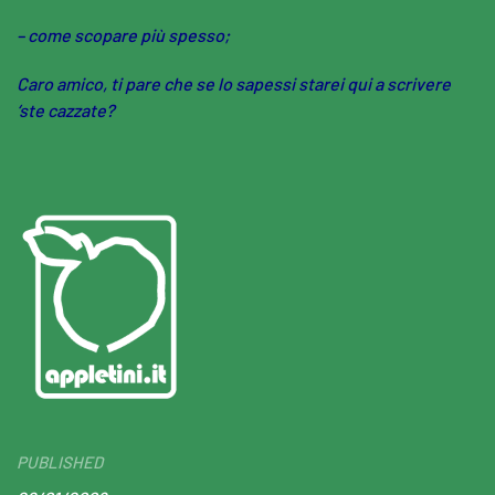
– come scopare più spesso;
Caro amico, ti pare che se lo sapessi starei qui a scrivere
‘ste cazzate?
PUBLISHED