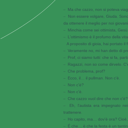
Ma che cazzo, non si poteva viagg
–
Non essere volgare, Giuda. Sono 
–
da ottenere il meglio per noi giovani 
Minchia come sei ottimista, Gesù
–
L'ottimismo è il profumo della vita
–
A proposito di gioia, hai portato il
Veramente no, mi han detto di pre
–
Prof, ci siamo tutti: che si fa, par
–
Ragazzi, non so come dirvelo. C
–
Che problema, prof?
–
Ecco, il… il pullman. Non c'è.
–
Non c'è?
–
Non c'è.
–
Che cazzo vuol dire che non c'è?
–
Eh, l'autista era impegnato ne
–
trattenere.
Ho capito, ma… dov'è ora? Cioè, 
–
É che… è che la festa è un tantin
–