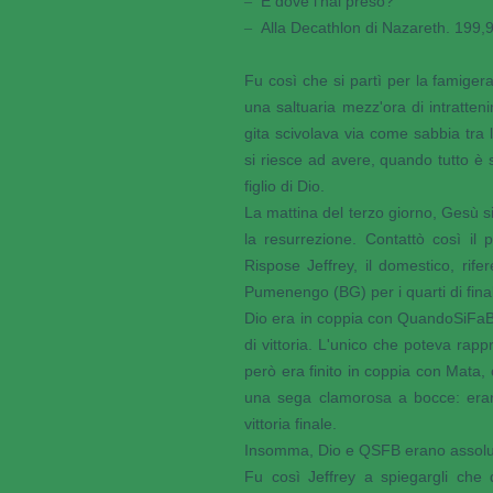
E dove l'hai preso?
–
Alla Decathlon di Nazareth. 199,9
–
Fu così che si partì per la famigera
una saltuaria mezz'ora di intratte
gita scivolava via come sabbia tra
si riesce ad avere, quando tutto è
figlio di Dio.
La mattina del terzo giorno, Gesù si
la resurrezione. Contattò così i
Rispose Jeffrey, il domestico, rif
Pumenengo (BG) per i quarti di final
Dio era in coppia con QuandoSiFaBui
di vittoria. L'unico che poteva ra
però era finito in coppia con Mata, 
una sega clamorosa a bocce: erano 
vittoria finale.
Insomma, Dio e QSFB erano assolut
Fu così Jeffrey a spiegargli che 