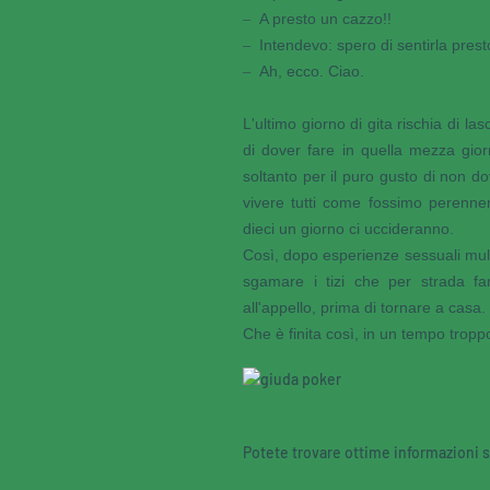
A presto un cazzo!!
–
Intendevo: spero di sentirla prest
–
Ah, ecco. Ciao.
–
L'ultimo giorno di gita rischia di l
di dover fare in quella mezza gior
soltanto per il puro gusto di non d
vivere tutti come fossimo perennem
dieci un giorno ci uccideranno.
Così, dopo esperienze sessuali mul
sgamare i tizi che per strada fa
all'appello, prima di tornare a casa.
Che è finita così, in un tempo trop
Potete trovare ottime informazioni s