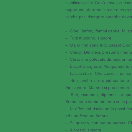
significava che Gesù dovesse riso
opportuno, durante “un altro terzo
sé che per risorgere avrebbe dovut
Cioè, Jeffrey, fammi capire. Mi s
–
Tutti muoiono, signore.
–
Ma io non sono tutti, cazzo! E co
–
Chiodi. Del dieci, presumibilment
–
Certo che potevate dirmela prima,
–
É scritto, signore. Ma quando tor
–
Lascia stare. Che cazzo… io manco v
–
Beh, anche io ero più contento q
–
Air, signore. Ma non si può sempre a
Beh, insomma, dipende. Lo spart
–
Serse, tutto sommato non se la pa
In effetti mi risulta se la passi 
–
ad una festa ad Arcore.
Si, guarda, non me ne parlare. Cia
–
A presto, signore.
–