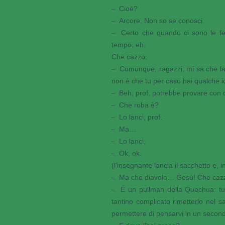
Cioè?
–
Arcore. Non so se conosci.
–
Certo che quando ci sono le fe
–
tempo, eh.
Che cazzo.
Comunque, ragazzi, mi sa che la
–
non è che tu per caso hai qualche 
Beh, prof, potrebbe provare con q
–
Che roba è?
–
Lo lanci, prof.
–
Ma…
–
Lo lanci.
–
Ok, ok.
–
(l'insegnante lancia il sacchetto e,
Ma che diavolo… Gesù! Che cazz
–
É un pullman della Quechua: tu 
–
tantino complicato rimetterlo nel s
permettere di pensarvi in un seco