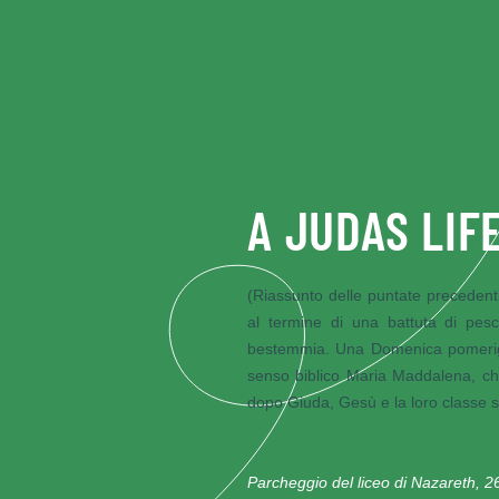
Skip to main content
A JUDAS LIF
(Riassunto delle
puntate precedent
al termine di una battuta di pes
bestemmia. Una Domenica pomeriggi
senso biblico Maria Maddalena, ch
dopo Giuda, Gesù e la loro classe si
Parcheggio del liceo di Nazareth, 2