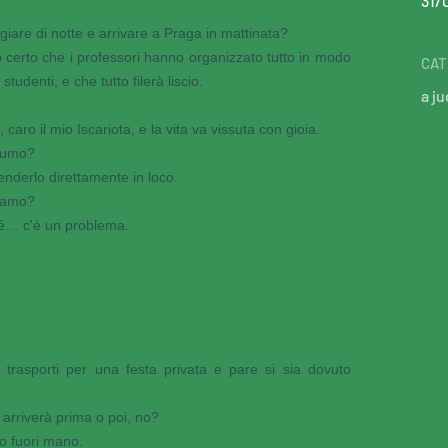
31/
iare di notte e arrivare a Praga in mattinata?
certo che i professori hanno organizzato tutto in modo
CAT
studenti, e che tutto filerà liscio.
a ju
.
, caro il mio Iscariota, e la vita va vissuta con gioia.
 fumo?
nderlo direttamente in loco.
tiamo?
'è… c'è un problema.
i trasporti per una festa privata e pare si sia dovuto
arriverà prima o poi, no?
o fuori mano.