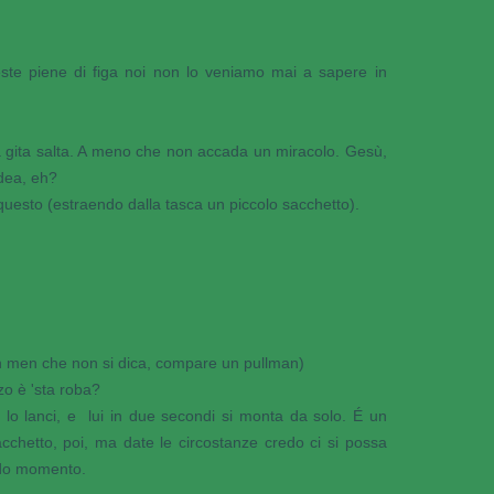
ste piene di figa noi non lo veniamo mai a sapere in
 gita salta. A meno che non accada un miracolo. Gesù,
idea, eh?
uesto (estraendo dalla tasca un piccolo sacchetto).
 in men che non si dica, compare un pullman)
o è 'sta roba?
lo lanci, e lui in due secondi si monta da solo. É un
acchetto, poi, ma date le circostanze credo ci si possa
ndo momento.