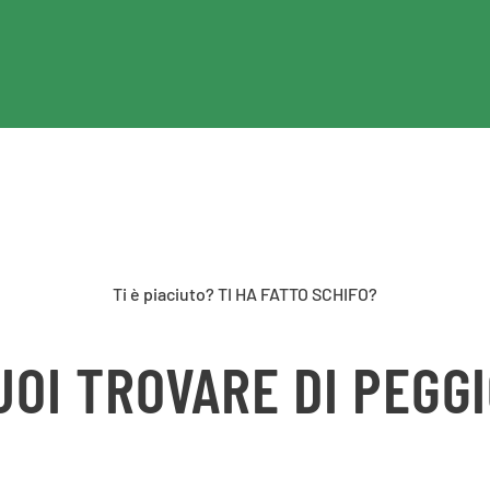
Ti è piaciuto? TI HA FATTO SCHIFO?
UOI TROVARE DI PEGGI