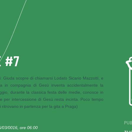
E #7
i
: Giuda scopre di chiamarsi Lodato Sicario Mazzotti, e
ca in compagnia di Gesù inventa accidentalmente la
o, durante la classica festa delle medie, conosce in
e per intercessione di Gesù resta incinta. Poco tempo
 ritrovano in partenza per la gita a Praga)
PUB
6/03/0016, ore 06:00