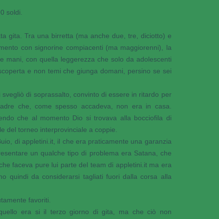
0 soldi.
ta gita. Tra una birretta (ma anche due, tre, diciotto) e
nimento con signorine compiacenti (ma maggiorenni), la
 le mani, con quella leggerezza che solo da adolescenti
 scoperta e non temi che giunga domani, persino se sei
 svegliò di soprassalto, convinto di essere in ritardo per
l padre che, come spesso accadeva, non era in casa.
erendo che al momento Dio si trovava alla bocciofila di
e del torneo interprovinciale a coppie.
o, di appletini.it, il che era praticamente una garanzia
ppresentare un qualche tipo di problema era Satana, che
che faceva pure lui parte del team di appletini.it ma era
quindi da considerarsi tagliati fuori dalla corsa alla
amente favoriti.
quello era si il terzo giorno di gita, ma che ciò non