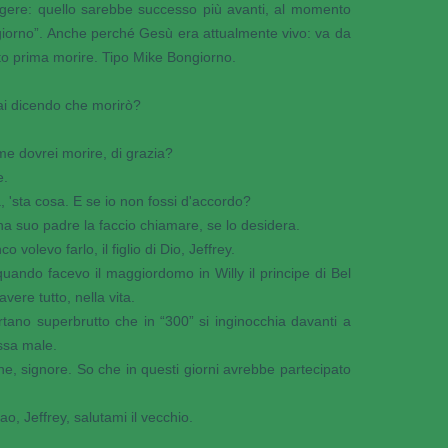
rgere: quello sarebbe successo più avanti, al momento
 giorno”. Anche perché Gesù era attualmente vivo: va da
o prima morire. Tipo Mike Bongiorno.
tai dicendo che morirò?
me dovrei morire, di grazia?
e.
 'sta cosa. E se io non fossi d'accordo?
na suo padre la faccio chiamare, se lo desidera.
olevo farlo, il figlio di Dio, Jeffrey.
uando facevo il maggiordomo in Willy il principe di Bel
vere tutto, nella vita.
ano superbrutto che in “300” si inginocchia davanti a
ssa male.
bene, signore. So che in questi giorni avrebbe partecipato
o, Jeffrey, salutami il vecchio.