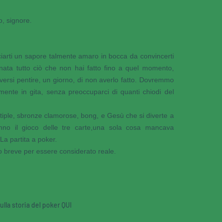
o, signore.
asciarti un sapore talmente amaro in bocca da convincerti
nata tutto ciò che non hai fatto fino a quel momento,
oversi pentire, un giorno, di non averlo fatto. Dovremmo
ente in gita, senza preoccuparci di quanti chiodi del
tiple, sbronze clamorose, bong, e Gesù che si diverte a
nno il gioco delle tre carte,una sola cosa mancava
 La partita a poker.
po breve per essere considerato reale.
ulla storia del poker
QUI