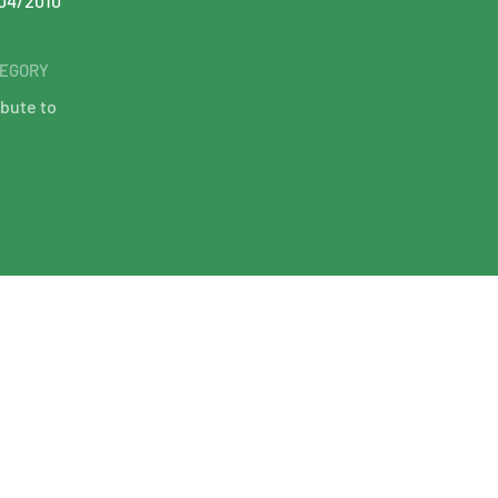
04/2010
EGORY
ibute to