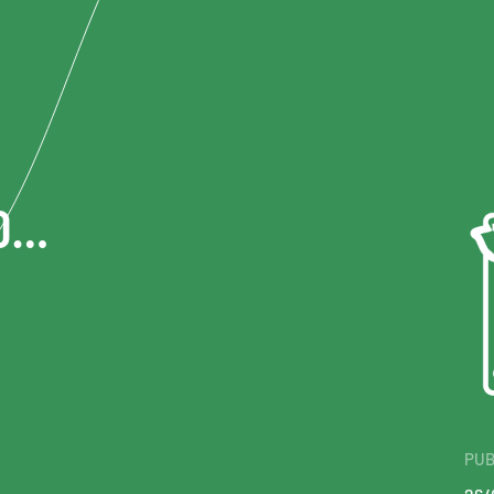
TO…
PUB