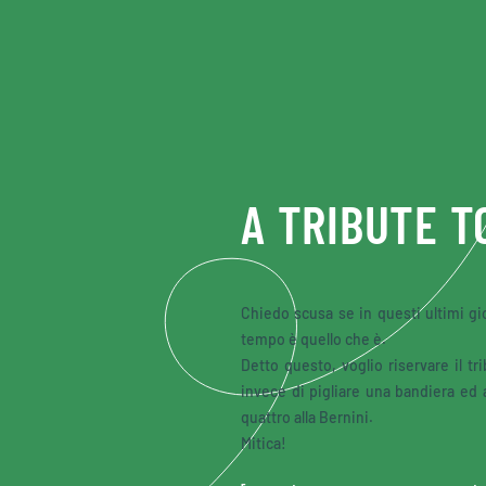
Skip to main content
A TRIBUTE 
Chiedo scusa se in questi ultimi gio
tempo è quello che è.
Detto questo, voglio riservare il t
invece di pigliare una bandiera ed 
quattro alla Bernini.
Mitica!