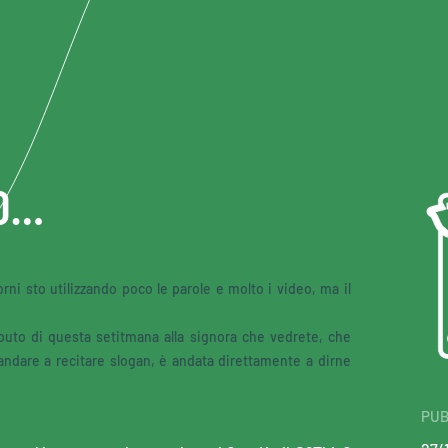
TO…
rni sto utilizzando poco le parole e molto i video, ma il
ributo di questa setitmana alla signora che vedrete, che
andare a recitare slogan, è andata direttamente a dirne
PUB