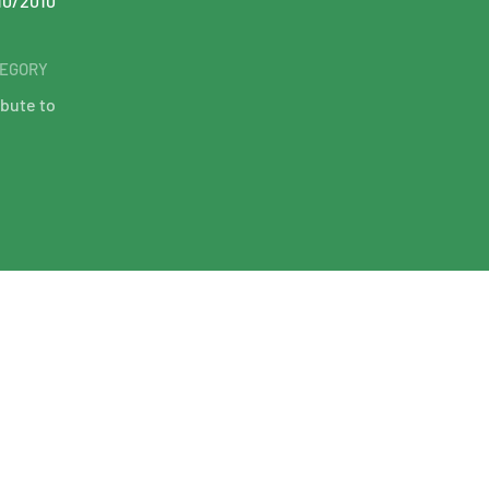
10/2010
EGORY
ibute to