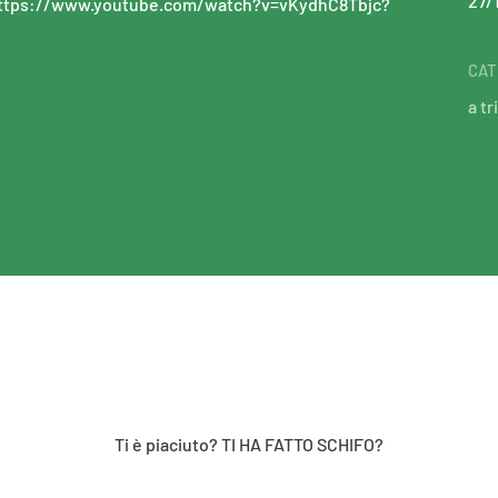
27/
.youtube.com/watch?v=vKydhC8Tbjc?
CAT
a tr
Ti è piaciuto? TI HA FATTO SCHIFO?