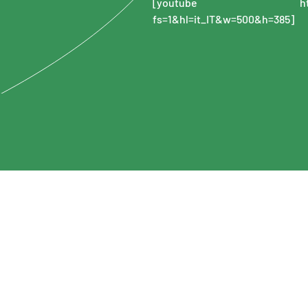
[youtube https://www
fs=1&hl=it_IT&w=500&h=385]