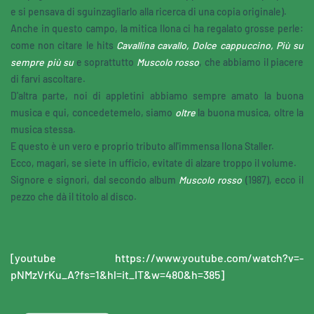
e si pensava di sguinzagliarlo alla ricerca di una copia originale).
Anche in questo campo, la mitica Ilona ci ha regalato grosse perle:
come non citare le hits
Cavallina cavallo, Dolce cappuccino, Più su
sempre più su
e soprattutto
Muscolo rosso
, che abbiamo il piacere
di farvi ascoltare.
D'altra parte, noi di appletini abbiamo sempre amato la buona
musica e qui, concedetemelo, siamo
oltre
la buona musica, oltre la
musica stessa.
E questo è un vero e proprio tributo all'immensa Ilona Staller.
Ecco, magari, se siete in ufficio, evitate di alzare troppo il volume.
Signore e signori, dal secondo album
Muscolo rosso
(1987), ecco il
pezzo che dà il titolo al disco.
[youtube https://www.youtube.com/watch?v=-
pNMzVrKu_A?fs=1&hl=it_IT&w=480&h=385]