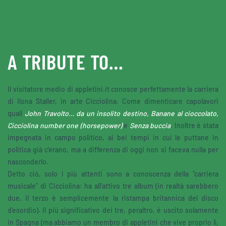
Skip to main content
A TRIBUTE TO…
Il visitatore medio di appletini.it conosce perfettamente la carriera
di Ilona Staller, in arte Cicciolina. Come dimenticare capolavori
quali
John Travolto… da un insolito destino, Banane al cioccolato,
Cicciolina number one (horsepower)
e
Senza buccia
. Inoltre è stata
impegnata in campo politico, ai bei tempi in cui le puttane in
politica già c'erano, ma a differenza di oggi non si faceva nulla per
nasconderlo.
Detto ciò, solo i più attenti sono a conoscenza della "carriera
musicale" di Cicciolina: ha all'attivo tre album (in realtà sarebbero
due, il terzo è semplicemente la ristampa britannica del disco
d'esordio). Il più significativo dei tre, peraltro, è uscito solamente
in Spagna (ma abbiamo un membro di appletini che vive proprio lì,