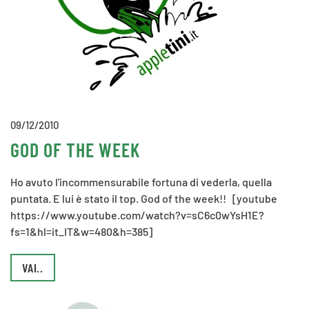
09/12/2010
GOD OF THE WEEK
Ho avuto l'incommensurabile fortuna di vederla, quella
puntata. E lui è stato il top. God of the week!! [youtube
https://www.youtube.com/watch?v=sC6c0wYsH1E?
fs=1&hl=it_IT&w=480&h=385]
VAI..