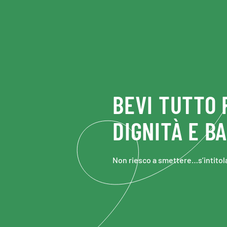
Skip to main content
BEVI TUTTO 
DIGNITÀ E B
Non riesco a smettere…s’intitola