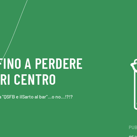
FINO A PERDERE
ARI CENTRO
 "QSFB e ilSarto al bar"…o no…!?!?
PUB