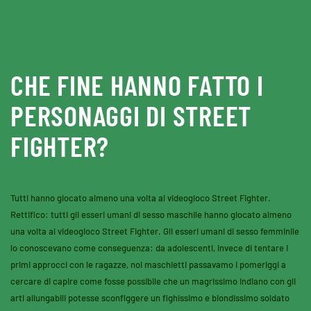
Skip to main content
CHE FINE HANNO FATTO I
PERSONAGGI DI STREET
FIGHTER?
Tutti hanno giocato almeno una volta al videogioco Street Fighter.
Rettifico: tutti gli esseri umani di sesso maschile hanno giocato almeno
una volta al videogioco Street Fighter. Gli esseri umani di sesso femminile
lo conoscevano come conseguenza: da adolescenti, invece di tentare i
primi approcci con le ragazze, noi maschietti passavamo i pomeriggi a
cercare di capire come fosse possibile che un magrissimo indiano con gli
arti allungabili potesse sconfiggere un fighissimo e biondissimo soldato