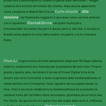
produttore cinematografico rimasto in panne sulla Vancouver – Reggio
Calabria ed è entrata nel mondo del cinema. Dopo alcune apparizioni
C
orto circuito
Alta
come comparsa in diversi film (tra cui
e
tensione
), ha finalmente raggiunto il successo come cartone animato
Blanka&Bernie
con il capolavoro
,
nel quale risulta però
irriconoscibile
.
Successo che però è durato poco e, alla fine, è tornata in
Brasile ed ha seguito le orme della madre, ora padre, e si fa chiamare
Pablo.
Chun-Li
: Sogno erotico di molti adolescenti degli anni ’90 (dopo Sabrina
Salerno, ovviamente) era rinomata per la possenza dei suoi calci. Proprio
grazie a questa dote, terminato il torneo di Street Fighter (che le ha
donato una certa notorietà), è stata acquistata dalla Sanbenedettese, in
comproprietà con il Changchun Yatai, squadra del suo paese natale, la
Cina. Visto il suo buon rendimento la Sanbenedettese ha acquistato la
restante metà del cartellino l’anno successivo, girandone poi un terzo alla
Pro Patria. Da giocatrice si è spinta fino alle soglie della serie A, militando
Walter Casagrande