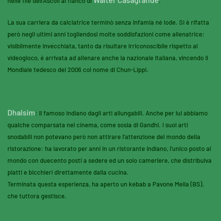
nelle file dell’Ascoli al fianco di
.
La sua carriera da calciatrice terminò senza infamia né lode. Si è rifatta
però negli ultimi anni togliendosi molte soddisfazioni come allenatrice:
visibilmente invecchiata, tanto da risultare irriconoscibile rispetto al
videogioco, è arrivata ad allenare anche la nazionale italiana, vincendo il
Mondiale tedesco del 2006 col nome di Chun-Lippi.
Dhalsim
: Il famoso indiano dagli arti allungabili. Anche per lui abbiamo
qualche comparsata nel cinema, come sosia di Gandhi. I suoi arti
snodabili non potevano però non attirare l’attenzione del mondo della
ristorazione: ha lavorato per anni in un ristorante indiano, l’unico posto al
mondo con duecento posti a sedere ed un solo cameriere, che distribuiva
piatti e bicchieri direttamente dalla cucina.
Terminata questa esperienza, ha aperto un kebab a Pavone Mella (BS),
che tuttora gestisce.