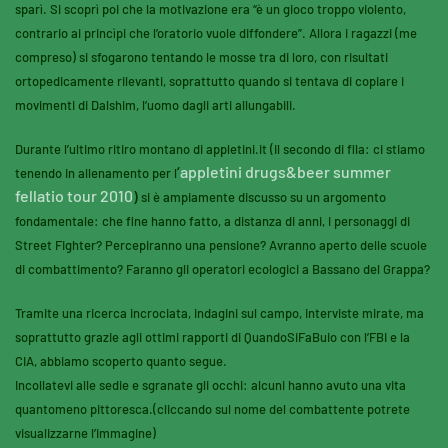
sparì. Si scoprì poi che la motivazione era “è un gioco troppo violento,
contrario ai princìpi che l’oratorio vuole diffondere”. Allora i ragazzi (me
compreso) si sfogarono tentando le mosse tra di loro, con risultati
ortopedicamente rilevanti, soprattutto quando si tentava di copiare i
movimenti di Dalshim, l’uomo dagli arti allungabili.
Durante l’ultimo ritiro montano di appletini.it (il secondo di fila: ci stiamo
‘
appletini drugs&beer summer
tenendo in allenamento per l
fellatio tour 2010
)
si è ampiamente discusso su un argomento
fondamentale: che fine hanno fatto, a distanza di anni, i personaggi di
Street Fighter? Percepiranno una pensione? Avranno aperto delle scuole
di combattimento? Faranno gli operatori ecologici a Bassano del Grappa?
Tramite una ricerca incrociata, indagini sul campo, interviste mirate, ma
soprattutto grazie agli ottimi rapporti di QuandoSiFaBuio con l’FBI e la
CIA, abbiamo scoperto quanto segue.
Incollatevi alle sedie e sgranate gli occhi: alcuni hanno avuto una vita
quantomeno pittoresca.
(cliccando sul nome del combattente potrete
visualizzarne l’immagine)