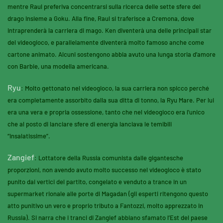
mentre Raul preferiva concentrarsi sulla ricerca delle sette sfere del
drago insieme a Goku. Alla fine, Raul si traferisce a Cremona, dove
intraprenderà la carriera di mago. Ken diventerà una delle principali star
del videogioco, e parallelamente diventerà molto famoso anche come
cartone animato. Alcuni sostengono abbia avuto una lunga storia d’amore
con Barbie, una modella americana.
Ryu
: Molto gettonato nel videogioco, la sua carriera non spicco perché
era completamente assorbito dalla sua ditta di tonno, la Ryu Mare. Per lui
era una vera e propria ossessione, tanto che nel videogioco era l’unico
che al posto di lanciare sfere di energia lanciava le temibili
“insalatissime”.
Zangief
: Lottatore della Russia comunista dalle gigantesche
proporzioni, non avendo avuto molto successo nel videogioco è stato
punito dai vertici del partito, congelato e venduto a trance in un
supermarket rionale alle porte di Magadan (gli esperti ritengono questo
atto punitivo un vero e proprio tributo a Fantozzi, molto apprezzato in
Russia). Si narra che i tranci di Zangief abbiano sfamato l’Est del paese