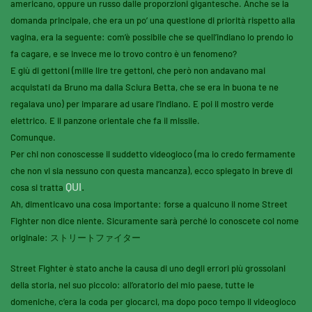
americano, oppure un russo dalle proporzioni gigantesche. Anche se la
domanda principale, che era un po’ una questione di priorità rispetto alla
vagina, era la seguente: com’è possibile che se quell’indiano lo prendo io
fa cagare, e se invece me lo trovo contro è un fenomeno?
E giù di gettoni (mille lire tre gettoni, che però non andavano mai
acquistati da Bruno ma dalla Sciura Betta, che se era in buona te ne
regalava uno) per imparare ad usare l’indiano. E poi il mostro verde
elettrico. E il panzone orientale che fa il missile.
Comunque.
Per chi non conoscesse il suddetto videogioco (ma io credo fermamente
che non vi sia nessuno con questa mancanza), ecco spiegato in breve di
QUI
.
cosa si tratta
Ah, dimenticavo una cosa importante: forse a qualcuno il nome Street
Fighter non dice niente. Sicuramente sarà perché lo conoscete col nome
originale:
ストリートファイター
Street Fighter è stato anche la causa di uno degli errori più grossolani
della storia, nel suo piccolo: all’oratorio del mio paese, tutte le
domeniche, c’era la coda per giocarci, ma dopo poco tempo il videogioco