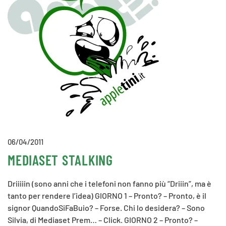
06/04/2011
MEDIASET STALKING
Driiiiin (sono anni che i telefoni non fanno più “Driiin”, ma è
tanto per rendere l’idea) GIORNO 1 – Pronto? – Pronto, è il
signor QuandoSiFaBuio? – Forse. Chi lo desidera? – Sono
Silvia, di Mediaset Prem… – Click. GIORNO 2 – Pronto? –