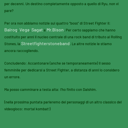
per decenni. Un destino completamente opposto a quello di Ryu, non vi
pare?
Per ora non abbiamo notizie sui quattro “boss” di Street Fighter II:
Balrog
,
Vega
,
Sagat
Mr.Bison
e
. Per certo sappiamo che hanno
costituito per anni il nucleo centrale di una rock band di tributo ai Rolling
Streetfighterstoneband
Stones, la
. Le altre notizie le stiamo
ancora raccogliendo.
Concludendo: Accantonare (anche se temporaneamente) il sesso
femminile per dedicarsi a Street Fighter, a distanza di anni lo considero
un errore.
Ma posso camminare a testa alta: l’ho finito con Dalshim.
(nella prossima puntata parleremo dei personaggi di un altro classico del
videogioco: mortal kombat!)