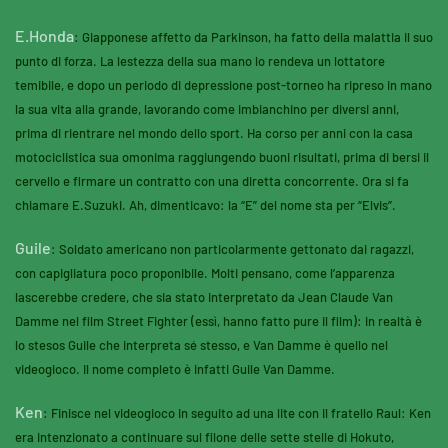
E.Honda
: Giapponese affetto da Parkinson, ha fatto della malattia il suo
punto di forza. La lestezza della sua mano lo rendeva un lottatore
temibile, e dopo un periodo di depressione post-torneo ha ripreso in mano
la sua vita alla grande, lavorando come imbianchino per diversi anni,
prima di rientrare nel mondo dello sport. Ha corso per anni con la casa
motociclistica sua omonima raggiungendo buoni risultati, prima di bersi il
cervello e firmare un contratto con una diretta concorrente. Ora si fa
chiamare E.Suzuki. Ah, dimenticavo: la “E” del nome sta per “Elvis”.
Guile
: Soldato americano non particolarmente gettonato dai ragazzi,
con capigliatura poco proponibile. Molti pensano, come l’apparenza
lascerebbe credere, che sia stato interpretato da Jean Claude Van
Damme nel film Street Fighter (essì, hanno fatto pure il film): in realtà è
lo stesos Guile che interpreta sé stesso, e Van Damme è quello nel
videogioco. Il nome completo è infatti Guile Van Damme.
Ken
: Finisce nel videogioco in seguito ad una lite con il fratello Raul: Ken
era intenzionato a continuare sul filone delle sette stelle di Hokuto,