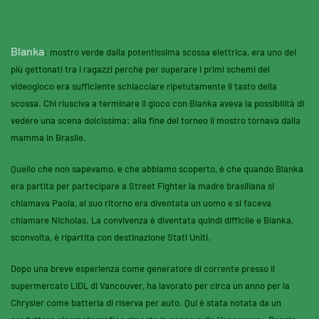
Blanka
: mostro verde dalla potentissima scossa elettrica, era uno dei
più gettonati tra i ragazzi perché per superare i primi schemi del
videogioco era sufficiente schiacciare ripetutamente il tasto della
scossa. Chi riusciva a terminare il gioco con Blanka aveva la possibilità di
vedere una scena dolcissima: alla fine del torneo il mostro tornava dalla
mamma in Brasile.
Quello che non sapevamo, e che abbiamo scoperto, è che quando Blanka
era partita per partecipare a Street Fighter la madre brasiliana si
chiamava Paola, al suo ritorno era diventata un uomo e si faceva
chiamare Nicholas. La convivenza è diventata quindi difficile e Blanka,
sconvolta, è ripartita con destinazione Stati Uniti.
Dopo una breve esperienza come generatore di corrente presso il
supermercato LIDL di Vancouver, ha lavorato per circa un anno per la
Chrysler come batteria di riserva per auto. Qui è stata notata da un