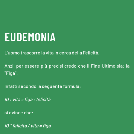
Skip to main content
EUDEMONIA
L’uomo trascorre la vita in cerca della Felicità.
Anzi, per essere più precisi credo che il Fine Ultimo sia: la
"Figa".
Infatti secondo la seguente formula:
IO : vita = figa : felicità
si evince che:
IO * felicità / vita = figa