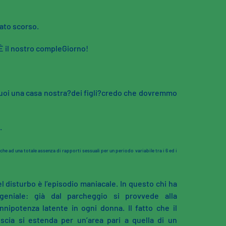
ato scorso.
. È il nostro compleGiorno!
 vuoi una casa nostra?dei figli?credo che dovremmo
.
he ad una totale assenza di rapporti sessuali per un periodo variabile tra i 6 ed i
l disturbo è l’episodio maniacale. In questo chi ha
geniale: già dal parcheggio si provvede alla
onnipotenza latente in ogni donna. Il fatto che il
scia si estenda per un’area pari a quella di un