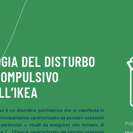
GIA DEL DISTURBO
COMPULSIVO
LL’IKEA
vo è un disordine psichiatrico che si manifesta in
principalmente caratterizzato da pensieri ossessivi
PUB
 particolari o rituali da eseguire) che tentano di
sa. […] Esso è caratterizzato da sintomi ossessivi