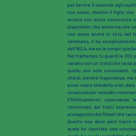
per servire il secondo agli ospit
non avete, mentre il figlio che
ancora non avete conosciuto ne
playstation che avete ma che co
non avete anche in virtù del f
nemmeno, ti ha semplicemente c
dell’IKEA, ma se le compri quella 
Nel frattempo tu guardi le 700 p
variano con un trend che va da q
quello con solo consonanti, t
chiedi, perché l’esperienza, ma 
a non osare chiederlo a lei, date
un’accusa per omicidio volontari
Effettivamente, osservando l
riscontrato dei tratti espressi
protagonisti dei filmati che rac
Questo non deve però trarre in
quale ho riportato una concisa
quale ho avuto possibilità di 