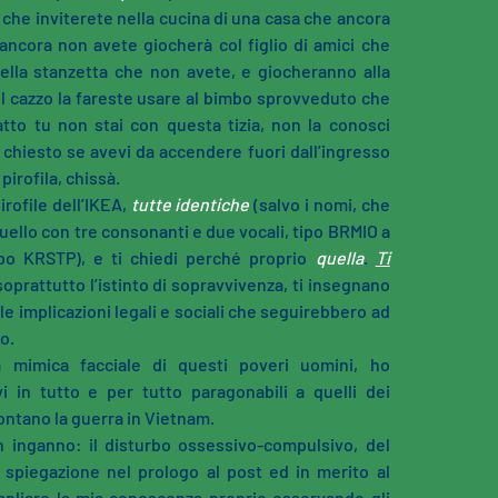
i che inviterete nella cucina di una casa che ancora
 ancora non avete giocherà col figlio di amici che
lla stanzetta che non avete, e giocheranno alla
l cazzo la fareste usare al bimbo sprovveduto che
atto tu non stai con questa tizia, non la conosci
hiesto se avevi da accendere fuori dall’ingresso
pirofila, chissà.
irofile dell’IKEA,
tutte identiche
(salvo i nomi, che
uello con tre consonanti e due vocali, tipo BRMIO a
ipo KRSTP), e ti chiedi perché proprio
quella
.
Ti
soprattutto l’istinto di sopravvivenza, ti insegnano
 le implicazioni legali e sociali che seguirebbero ad
o.
a mimica facciale di questi poveri uomini, ho
vi in tutto e per tutto paragonabili a quelli dei
contano la guerra in Vietnam.
 inganno: il disturbo ossessivo-compulsivo, del
 spiegazione nel prologo al post ed in merito al
ampliare la mia conoscenza proprio osservando gli