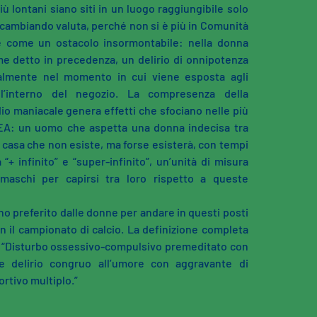
più lontani siano siti in un luogo raggiungibile solo
cambiando valuta, perché non si è più in Comunità
e come un ostacolo insormontabile: nella donna
e detto in precedenza, un delirio di onnipotenza
ialmente nel momento in cui viene esposta agli
 all’interno del negozio. La compresenza della
io maniacale genera effetti che sfociano nelle più
KEA: un uomo che aspetta una donna indecisa tra
 casa che non esiste, ma forse esisterà, con tempi
“+ infinito” e “super-infinito”, un’unità di misura
maschi per capirsi tra loro rispetto a queste
rno preferito dalle donne per andare in questi posti
 il campionato di calcio. La definizione completa
 : “Disturbo ossessivo-compulsivo premeditato con
e delirio congruo all’umore con aggravante di
rtivo multiplo.”