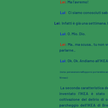
Lei
: Ma l’avremo!
Lui
:
Ci siamo conosciuti sab
Lei
: Infatti è già una settimana
Lui
: O. Mio. Dio.
Lei
: Ma.. ma scusa.. tu non
parlarne..
Lui
: Ok. Ok. Andiamo all’IKEA
(nota: perseverare nell’opporsi porterebbe anc
18 mesi)
La seconda caratteristica de
inventato l’IKEA è stato 
coltivazione del delirio di 
parcheggio dell’IKEA di Bre