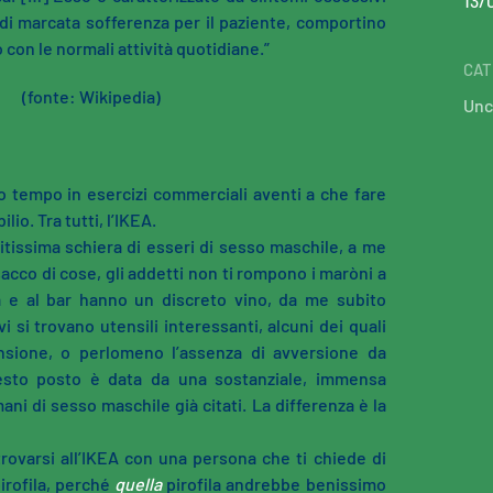
13/
di marcata sofferenza per il paziente, comportino
con le normali attività quotidiane.”
CAT
(fonte: Wikipedia)
Unc
 tempo in esercizi commerciali aventi a che fare
io. Tra tutti, l’IKEA.
tissima schiera di esseri di sesso maschile, a me
sacco di cose, gli addetti non ti rompono i maròni a
 e al bar hanno un discreto vino, da me subito
 vi si trovano utensili interessanti, alcuni dei quali
ensione, o perlomeno l’assenza di avversione da
esto posto è data da una sostanziale, immensa
ani di sesso maschile già citati. La differenza è la
 trovarsi all’IKEA con una persona che ti chiede di
irofila, perché
quella
pirofila andrebbe benissimo