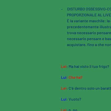
–
DISTURBO OSSESSIVO-C
PROPORZIONALE AL LIVEL
È la variante maschile: la
precedentemente illustra
trova necessario pensare
necessario pensare e bas
acquistare, fino a che no
Lei
: Ma hai visto il tuo frigo?
Lui
: Che ha?
Lei
: C’è dentro solo un bara
Lui
: Vuoto?
Lei
: n..no.