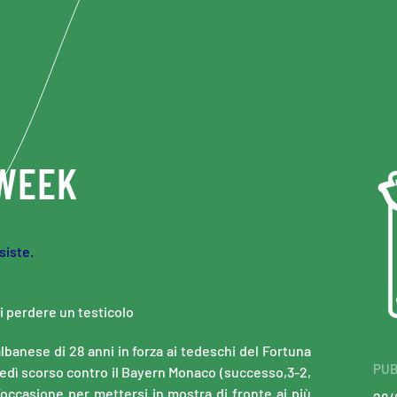
 WEEK
siste.
di perdere un testicolo
lbanese di 28 anni in forza ai tedeschi del Fortuna
PUB
tedì scorso contro il Bayern Monaco (successo,3-2,
occasione per mettersi in mostra di fronte ai più