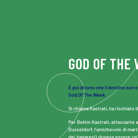
Skip to main content
GOD OF THE
E poi dicono che il destino non e
God Of The Week.
Si chiama Kastrati, ha rischiato 
P
er Bekim Kastrati, attaccante a
Dusseldorf, l’amichevole di mar
dei bavaresi) doveva essere un’