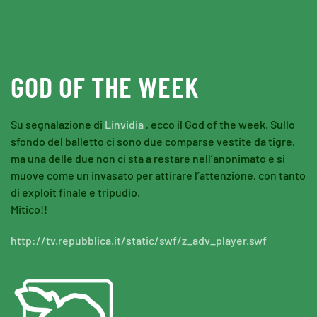
Skip to main content
GOD OF THE WEEK
Su segnalazione di
Linvidia
, ecco il God of the week. Sullo
sfondo del balletto ci sono due comparse vestite da tigre,
ma una delle due non ci sta a restare nell’anonimato e si
muove come un invasato per attirare l’attenzione, con tanto
di exploit finale e tripudio.
Mitico!!
http://tv.repubblica.it/static/swf/z_adv_player.swf