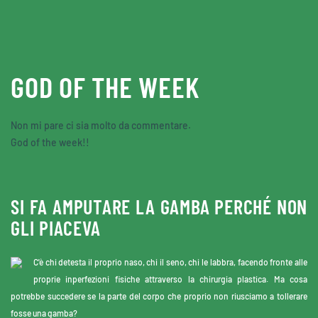
Skip to main content
GOD OF THE WEEK
Non mi pare ci sia molto da commentare.
God of the week!!
SI FA AMPUTARE LA GAMBA PERCHÉ NON
GLI PIACEVA
C'è chi detesta il proprio naso, chi il seno, chi le labbra, facendo fronte alle
proprie inperfezioni fisiche attraverso la chirurgia plastica. Ma cosa
potrebbe succedere se la parte del corpo che proprio non riusciamo a tollerare
fosse una gamba?