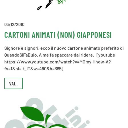
03/12/2010
CARTONI ANIMATI (NON) GIAPPONESI
Signore e signori, ecco il nuovo cartone animato preferito di
QuandoSiFaBuio. A me fa spaccare dal ridere. [youtube
https://www.youtube.com/watch?v=MOmyIHhew-A?
fs=1&hl=it_IT&w=480&h=385]
VAI..