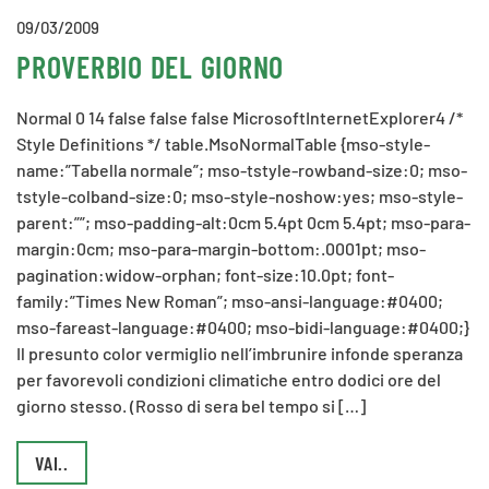
09/03/2009
PROVERBIO DEL GIORNO
Normal 0 14 false false false MicrosoftInternetExplorer4 /*
Style Definitions */ table.MsoNormalTable {mso-style-
name:”Tabella normale”; mso-tstyle-rowband-size:0; mso-
tstyle-colband-size:0; mso-style-noshow:yes; mso-style-
parent:””; mso-padding-alt:0cm 5.4pt 0cm 5.4pt; mso-para-
margin:0cm; mso-para-margin-bottom:.0001pt; mso-
pagination:widow-orphan; font-size:10.0pt; font-
family:”Times New Roman”; mso-ansi-language:#0400;
mso-fareast-language:#0400; mso-bidi-language:#0400;}
Il presunto color vermiglio nell’imbrunire infonde speranza
per favorevoli condizioni climatiche entro dodici ore del
giorno stesso. (Rosso di sera bel tempo si […]
VAI..