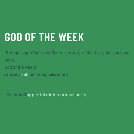
Skip to main content
GOD OF THE WEEK
Ritengo superfluo specificare che noi, a 'sto tizio, gli vogliamo
bene,
God of the week!
Fab
(Grazie a
per la segnalazione!)
appletini night carnival party
-11 giorni all'
!