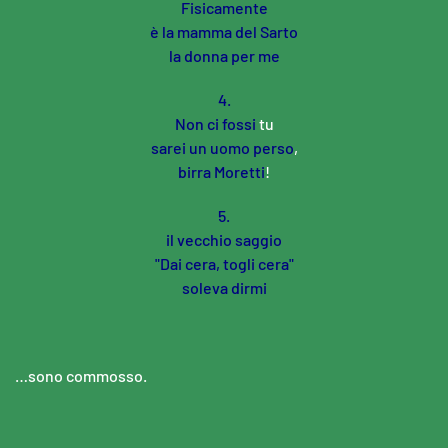
Fisicamente
è la mamma del Sarto
la donna per me
4.
Non ci fossi
tu
sarei un uomo perso
,
birra Moretti
!
5.
il vecchio saggio
"Dai cera, togli cera"
soleva dirmi
…sono commosso.