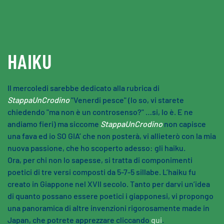
Skip to main content
HAIKU
Il mercoledi sarebbe dedicato alla rubrica di
StappaUnCrodino
"Venerdi pesce" (lo so, vi starete
chiedendo "ma non è un controsenso?" …si, lo è. E ne
andiamo fieri) ma siccome
StappaUnCrodino
non capisce
una fava ed io SO GIA’ che non posterà, vi allieterò con la mia
nuova passione, che ho scoperto adesso: gli haiku.
Ora, per chi non lo sapesse, si tratta di componimenti
poetici di tre versi composti da 5-7-5 sillabe. L’haiku fu
creato in Giappone nel XVII secolo. Tanto per darvi un’idea
di quanto possano essere poetici i giapponesi, vi propongo
una panoramica di altre invenzioni rigorosamente made in
Japan, che potrete apprezzare cliccando
qui
.