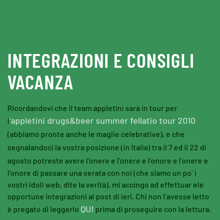
Skip to main content
INTEGRAZIONI E CONSIGLI
VACANZA
Ricordandovi che il team appletini sarà in tour per
appletini drugs&beer summer fellatio tour 2010
l
‘
(abbiamo pronte anche le maglie celebrative), e che
segnalandoci la vostra posizione (in Italia) tra il 7 ed il 22 di
agosto
potreste avere l’onere e l’onere e l’onore e l’onere e
l’onore di passare una serata con noi (che siamo un po’ i
vostri idoli web, dite la verità)
,
mi accingo ad effettuar ele
opportune integrazioni al post di ieri. Chi non l’avesse letto
QUI
è pregato di leggerlo
prima di proseguire con la lettura.