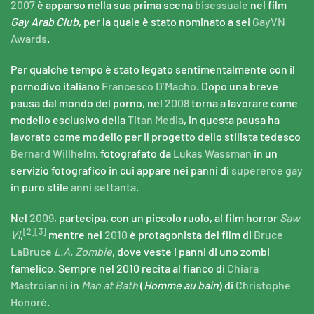
2007
è apparso nella sua prima scena
bisessuale
nel film
Gay Arab Club
, per la quale è stato nominato a sei
GayVN
Awards
.
Per qualche tempo è stato legato sentimentalmente con il
pornodivo italiano
Francesco D’Macho
. Dopo una breve
pausa dal mondo del porno, nel
2008
torna a lavorare come
modello esclusivo della
Titan Media
, in questa pausa ha
lavorato come modello per il progetto dello stilista tedesco
Bernard Willhelm
, fotografato da
Lukas Wassman
in un
servizio fotografico in cui appare nei panni di
supereroe
gay
in puro stile
anni settanta
.
Nel
2009
, partecipa, con un piccolo ruolo, al film horror
Saw
[2]
[3]
VI
,
mentre nel
2010
è protagonista del film di
Bruce
LaBruce
L.A. Zombie
, dove veste i panni di uno zombi
famelico. Sempre nel 2010 recita al fianco di
Chiara
Mastroianni
in
Man at Bath
(
Homme au bain
) di
Christophe
Honoré
.