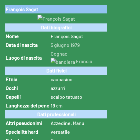
François Sagat
Dati biografici
Nome
François Sagat
Data di nascita
5 giugno
1979
Cognac
Luogo di nascita
Francia
Dati fisici
Etnia
caucasico
Occhi
azzurri
Capelli
scalpo tatuato
Lunghezza del pene
18
cm
Dati professionali
Altri pseudonimi
Azzedine, Manu
Specialità hard
versatile