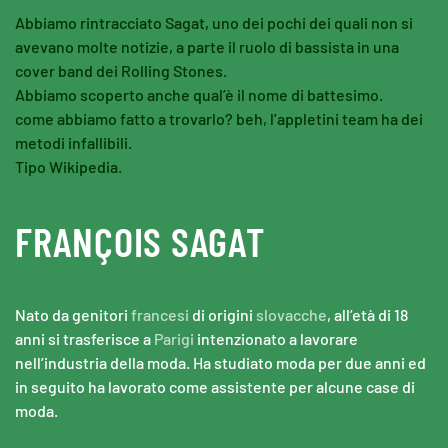
Abbiamo rintracciato Sagat, uno dei pochi dei quali non si
avevano molte notizie, a parte il ruolo di bassista in una
cover band dei Rolling Stones.
Abbiamo scoperto anche qual’è il nome di battesimo.
come abbiamo fatto a trovarlo? beh, l’appletini team ha dei
metodi infallibili.
Tipo Wikipedia.
FRANÇOIS SAGAT
Nato da genitori
francesi
di origini
slovacche
, all’età di 18
anni si trasferisce a
Parigi
intenzionato a lavorare
nell’industria della moda. Ha studiato moda per due anni ed
in seguito ha lavorato come assistente per alcune case di
moda.