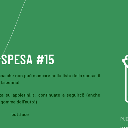
 SPESA #15
ana che non può mancare nella lista della spesa: il
 la penna!
 su appletini.it: continuate a seguirci! (anche
e gomme dell’auto!)
PUB