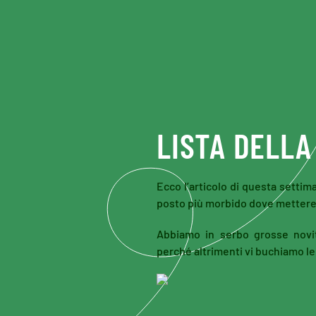
Skip to main content
LISTA DELLA
Ecco l’articolo di questa settim
posto più morbido dove mettere
Abbiamo in serbo grosse novità
perché altrimenti vi buchiamo l