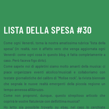
Skip to main content
LISTA DELLA SPESA #30
Come ogni Venerdi, torna la nostra amatissima rubrica "lista della
spesa" (in realtà, non è affatto vero che venga aggiornata ogni
Venerdi: come ogni cosa in questo blog, è fatta completamente a
caso. Però faceva figo dirlo).
Come sapete noi di appletini siamo molto amanti della musica: ci
piace organizzare eventi alcolico/musicali e collaboriamo con
testate giornalistiche del calibro di "Molise rock", la rivista biennale
che segnala le nuove realtà emergenti della piccola regione un
tempo annessa all'Abruzzo.
Come non proprorvi, dunque, questo strepitoso articolo che
coprirà le vostre flatulenze con dell'ottima musica?
Ho letto sia possibile trovarlo su ebay, nel caso lo cerchiate