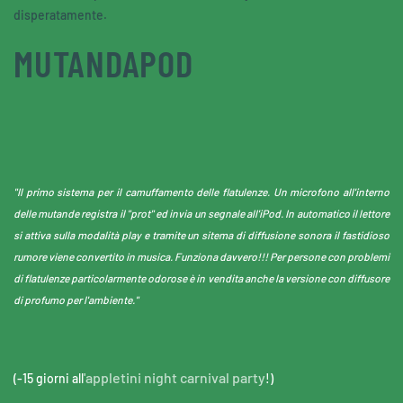
disperatamente.
MUTANDAPOD
"Il primo sistema per il camuffamento delle flatulenze. Un microfono all'interno
delle mutande registra il "prot" ed invia un segnale all'iPod. In automatico il lettore
si attiva sulla modalità play e tramite un sitema di diffusione sonora il fastidioso
rumore viene convertito in musica. Funziona davvero!!! Per persone con problemi
di flatulenze particolarmente odorose è in vendita anche la versione con diffusore
di profumo per l'ambiente."
'appletini night carnival party
(-15 giorni all
!)