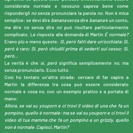
considerata normale e nessuno sapeva bene come
rispondergli
no
senza pronunciare la parola
no.
Non è mica
semplice: se devi dire
banana
senza dire
banana
è un conto,
ma dire
no
senza dire
no
può risultare particolarmente
complicato. Le risposte alla domanda
di Martin
É normale?
Erano più o meno queste:
Sì, però fatti dare un’occhiata; Sì,
però è raro; Sì, però chiudili prima di sederti sul cesso; Sì,
però…
La verità è che
sì, però
significa
semplicemente
no,
ma
senza pronunciarlo
.
Ecco tutto.
Così ho tentato un’altra strada: cercare di far capire a
Martin la differenza tra cosa può essere considerato
normale e cosa no, con un esempio pratico e a portata di
mano:
Allora, se vai su youporn e ci trovi il video di una che fa un
pompino, quello è normale: ma se vai su youporn e ci trovi il
video di tua mamma che fa un pompino a un grizzly, quello
non è normale. Capisci, Martin?