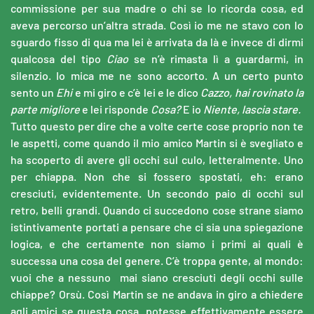
commissione per sua madre o chi se lo ricorda cosa, ed
aveva percorso un’altra strada. Così io me ne stavo con lo
sguardo fisso di qua ma lei è arrivata da là e invece di dirmi
qualcosa del tipo
Ciao
se n’è rimasta lì a guardarmi, in
silenzio. Io mica me ne sono accorto. A un certo punto
sento un
Ehi
e
mi giro e c’è lei e le dico
Cazzo, hai rovinato la
parte migliore
e lei risponde
Cosa?
E io
Niente, lascia stare.
Tutto questo per dire che a volte certe cose proprio non te
le aspetti, come quando il mio amico Martin si è svegliato e
ha scoperto di avere gli occhi sul culo, letteralmente. Uno
per chiappa. Non che si fossero spostati, eh: erano
cresciuti, evidentemente. Un secondo paio di occhi sul
retro, belli grandi. Quando ci succedono cose strane siamo
istintivamente portati a pensare che ci sia una spiegazione
logica, e che certamente non siamo i primi ai quali è
successa una cosa del genere. C’è troppa gente, al mondo:
vuoi che a nessuno mai siano cresciuti degli occhi sulle
chiappe? Orsù. Così Martin se ne andava in giro a chiedere
agli amici se questa cosa potesse effettivamente essere