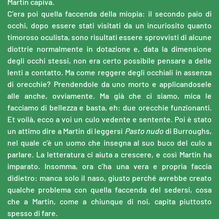
Martin capiva.
C’era poi quella faccenda della miopia: il secondo paio di
occhi, dopo essere stati visitati da un incuriosito quanto
timoroso oculista, sono risultati essere sprovvisti di alcune
diottrie normalmente in dotazione e, data la dimensione
degli occhi stessi, non era certo possibile pensare a delle
lenti a contatto. Ma come reggere degli occhiali in assenza
di orecchie? Prendendole da uno morto e applicandosele
alle anche, ovviamente. Ma già che ci siamo, mica le
facciamo di bellezza e basta, eh: due orecchie funzionanti.
Et voilà, ecco a voi un culo vedente e sentente. Poi è stato
un attimo dire a Martin di leggersi
Pasto nudo
di Burroughs,
nel quale c’è un uomo che insegna al suo buco del culo a
parlare. La letteratura ci aiuta a crescere, e così Martin ha
imparato. Insomma, ora c’ha una vera e propria faccia
didietro: manca solo il naso, giusto perché avrebbe creato
qualche problema con quella faccenda del sedersi, cosa
che a Martin, come a chiunque di noi, capita piuttosto
spesso di fare.