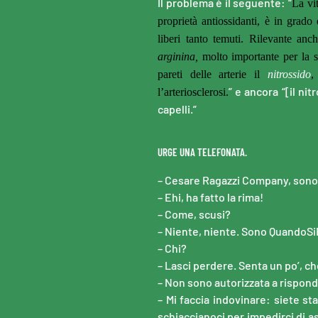
Il problema è il seguente: “
La vit
proprietà antiossidanti, è in grado d
liberi tanto temuti. Rilevante an
arginina,
molto importante per la sa
pareti delle arterie il
nitrossido
,
” e ancora “[il ni
l’arteriosclerosi.
capelli.”
URGE UNA TELEFONATA.
– Cesare Ragazzi Company, sono
– Ehi, ha fatto la rima!
– Come, scusi?
– Niente, niente. Sono QuandoSiF
– Chi?
– Lasci perdere. Senta un po’, ch
– Non sono autorizzata a rispon
– Mi faccia indovinare: siete st
schiaccianoci per impedirci di a