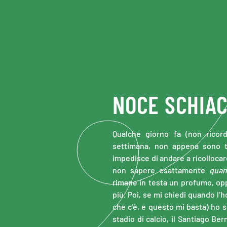
Skip to main content
NOCE SCHIAC
Qualche giorno fa (non ricor
settimana, non appena sono te
impedisce di andare a ricollocare
non sapere esattamente
qua
rimane in testa un profumo, opp
più. Poi, se mi chiedi quando l’
che c’è, e questo mi basta) ho s
stadio di calcio, il Santiago Be