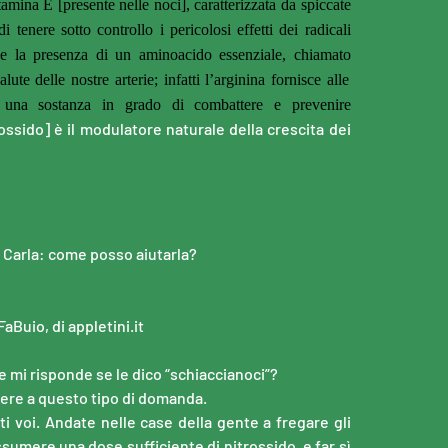
amina E [presente nelle noci], caratterizzata da spiccate
i tenere sotto controllo i pericolosi effetti dei radicali
che la presenza di un aminoacido essenziale, chiamato
lute delle nostre arterie; infatti l’arginina
fornisce alle
 una sostanza in grado di combattere e prevenire
trossido] è il modulatore naturale della crescita dei
 Carla: come posso aiutarla?
aBuio, di appletini.it
e mi risponde se le dico “schiaccianoci”?
dere a questo tipo di domanda.
ati voi. Andate nelle case della gente a fregare gli
ssumere una dose sufficiente di nitrossido, e far sì