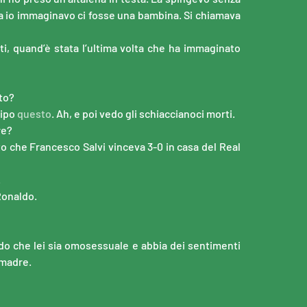
a io immaginavo ci fosse una bambina. Si chiamava
ti, quand’è stata l’ultima volta che ha immaginato
to?
tipo
questo
. Ah, e poi vedo gli schiaccianoci morti.
re?
o che Francesco Salvi vinceva 3-0 in casa del Real
.
Ronaldo.
do che lei sia omosessuale e abbia dei sentimenti
 madre.