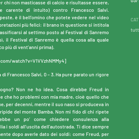
03/
er chi non masticasse di calcio e risultasse essere,
e carente di intuito) contro Francesco Salvi.
peste, è il bell’omino che potete vedere nel video
CAT
etazioni più felici: il brano in questione si intitola
tutt
lassificarsi al settimo posto al Festival di Sanremo
sì, il Festival di Sanremo è quella cosa alla quale
o più di vent’anni prima).
e.com/watch?v=V1VVzhNMMy4]
a di Francesco Salvi, 0 – 3. Ha pure parato un rigore
sogno? Non ne ho idea. Cosa direbbe Freud in
 che ho problemi con mia madre, cioè quello che
e, per decenni, mentre il suo naso si produceva in
ù ripide del monte Bamba. Non mi fido di chi ripete
ebbe un po’ come chiedere consulenza alla
a i soldi all’uscita dell’autostrada. Ti dice sempre
amente dopo averle dato dei soldi: come Freud, per