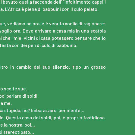
 bevuto quella faccenda dell’ “infoltimento capelli
. L’Africa è piena di babbuini con il culo pelato.
que, vediamo se ora le è venuta voglia di ragionare:
 voglio ora. Deve arrivare a casa mia in una scatola
 che i miei vicini di casa potessero pensare che io
testa con dei peli di culo di babbuino.
ltro in cambio del suo silenzio: tipo un grosso
no scelte sue.
’ parlare di soldi.
 a me.
sa stupida, no? Imbarazzarsi per niente…
. Questa cosa dei soldi, poi, è proprio fastidiosa.
e la nostra, poi…
osì stereotipato…