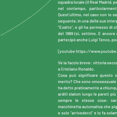
squadra locale (il Real Madrid, p
nel contempo, particolarment
Quest’ultimo, nel caso non lo sa
seguente, in una delle sue interpr
“Esatto”, e gli ha permesso di c
del 1989 (sì, settimo. E ancora 
partecipò anche Luigi Tenco, poc
[youtube https://www.youtub
Ve la faccio breve: vittoria secc
a Cristiano Ronaldo.
Cosa può significare questo 
merito? Che sono omosessuale e
ha detto praticamente a chiunqu
arditi slalom lungo le pareti pi
sempre le stesse cose: sar
macchinetta automatica che pigli
e solo “arrivederci” e lo fa sol