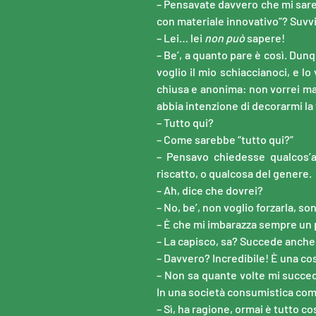
– Pensavate davvero che mi sarei
con materiale innovativo”? Suvvia
– Lei… lei
non può
sapere!
– Be’, a quanto pare è così. Dun
voglio il mio schiaccianoci, e lo
chiusa e anonima: non vorrei mai
abbia intenzione di decorarmi la 
– Tutto qui?
– Come sarebbe “tutto qui?”
– Pensavo chiedesse qualcos’a
riscatto, o qualcosa del genere.
– Ah, dice che dovrei?
– No, be’, non voglio forzarla, so
– È che mi imbarazza sempre un po
– La capisco, sa? Succede anche
– Davvero? Incredibile! È una co
– Non sa quante volte mi succede
In una società consumistica com
– Sì, ha ragione, ormai è tutto c