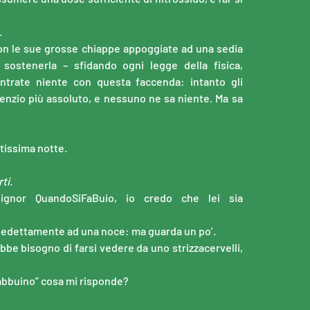
.
, con le sue grosse chiappe appoggiate ad una sedia
ostenerla – sfidando ogni legge della fisica,
entrate niente con questa faccenda: intanto gli
lenzio più assoluto, e nessuno ne sa niente. Ma sa
utissima notte.
ti.
ignor QuandoSiFaBuio, io credo che lei sia
aledettamente ad una noce
: ma guarda un po’.
bbe bisogno di farsi vedere da uno strizzacervelli,
 babbuino” cosa mi risponde?