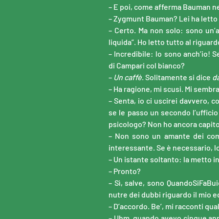
– E poi, come afferma Bauman n
– Zygmunt Bauman? Lei ha letto
– Certo. Ma non solo: sono un’a
liquida”. Ho letto tutto al riguard
– Incredibile: lo sono anch’io! 
di Campari col bianco?
–
Un caffè
. Solitamente si dice
da
– Ha ragione, mi scusi. Mi sembr
– Senta, io ci uscirei davvero, c
se le passo un secondo l’uffici
psicologo? Non ho ancora capito 
– Non sono un amante dei com
interessante. Se è necessario, lo 
– Un istante soltanto: la metto in
– Pronto?
– Sì, salve, sono QuandoSiFaBu
nutre dei dubbi riguardo il mio e
– D’accordo. Be’, mi racconti qua
– Uhm, quando avevo cinque anni