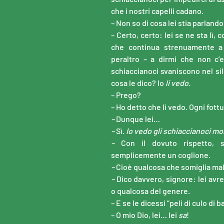
che i nostri capelli cadano.
– Non so di cosa lei stia parlando
– Certo, certo: lei se ne sta lì
che continua strenuamente a s
peraltro – a dirmi che non c’
schiaccianoci svaniscono nel si
cosa le dico? Io
li vedo.
– Prego?
– Ho detto che li vedo. Ogni fott
–
Dunque lei…
–
Sì.
Io vedo gli schiaccianoci mor
–
Con il dovuto rispetto, s
semplicemente un coglione.
–
Cioè qualcosa che somiglia m
–
Dico davvero, signore: lei avre
o qualcosa del genere.
– E se le dicessi “peli di culo di
– O mio Dio, lei… lei
sa
!