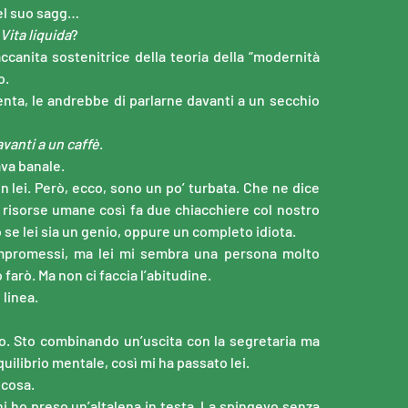
el suo sagg…
Vita liquida
?
ccanita sostenitrice della teoria della “modernità
o.
Senta, le andrebbe di parlarne davanti a un secchio
vanti a un caffè
.
ava banale.
on lei. Però, ecco, sono un po’ turbata. Che ne dice
o risorse umane così fa due chiacchiere col nostro
se lei sia un genio, oppure un completo idiota.
promessi, ma lei mi sembra una persona molto
farò. Ma non ci faccia l’abitudine.
 linea.
io. Sto combinando un’uscita con la segretaria ma
quilibrio mentale, così mi ha passato lei.
lcosa.
 ho preso un’altalena in testa. La spingevo senza