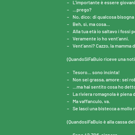
– L’importante è essere giovani
– …prego?
– No, dico: di qualcosa bisogna
– Beh, sì, ma cosa…
– Alla tua età io saltavo i fossi 
– Veramente io ho vent’anni.
– Vent’anni? Cazzo, la mamma de
(QuandoSiFaBuio riceve una notizi
– Tesoro… sono incinta!
– Non sei grassa, amore: sei rob
– …ma hai sentito cosa ho detto
– La riviera romagnola è piena d
– Ma vaffanculo, va.
– Se lasci una bistecca a mollo 
(QuandosiFaBuio è alla cassa del
– Sono 42,70€, signore.