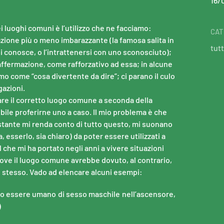
16/
 luoghi comuni è l’utilizzo che ne facciamo:
CAT
azione più o meno imbarazzante (la famosa salita in
tutt
i conosce, o l’intrattenersi con uno sconosciuto);
’affermazione, come rafforzativo ad essa; in alcune
amo come “cosa divertente da dire”; ci parano il culo
azioni.
are il corretto luogo comune a seconda della
bile proferirne uno a caso. Il mio problema è che
tante mi renda conto di tutto questo, mi suonano
a, esserlo, sia chiaro) da poter essere utilizzati a
l che mi ha portato negli anni a vivere situazioni
ve il luogo comune avrebbe dovuto, al contrario,
o stesso. Vado ad elencare alcuni esempi:
ro essere umano di sesso maschile nell’ascensore,
)