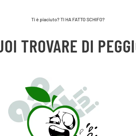
Ti è piaciuto? TI HA FATTO SCHIFO?
UOI TROVARE DI PEGGI