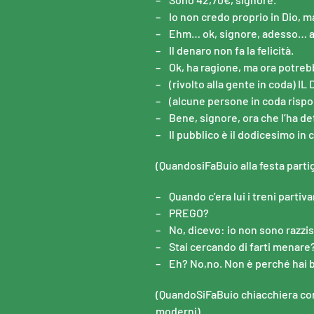
– Io non credo proprio in Dio, ma
– Ehm… ok, signore, adesso… a
– Il denaro non fa la felicità.
– Ok, ha ragione, ma ora potre
– (rivolto alla gente in coda) 
– (alcune persone in coda risp
– Bene, signore, ora che l’ha det
– Il pubblico è il dodicesimo in
(QuandosiFaBuio alla festa partig
– Quando c’era lui i treni partiva
– PREGO?
– No, dicevo: io non sono razzis
– Stai cercando di farti menare
– Eh? No,no. Non è perché hai be
(QuandoSiFaBuio chiacchiera con
moderni)