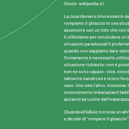
(fonte: wikipedia.it)
La cosa davvero interessante dei
rompiamo il ghiaccio in una situ
ascensore con un tizio che non s
li utilizziamo per concludere un
situazioni paradossali li proferi
quando non sappiamo dare spieg
Ovviamente è necessario utilizz
situazione richiesta: non è possi
non ne sono capace: cioè, nonos
talmente banali (ed è la loro forz
caso. Uno vale l’altro, insomma. I
notevolmente imbarazzanti laddo
aiutarmi ad uscire dall’imbarazz
(QuandosiFaBuio incrocia un alt
e decide di “rompere il ghiaccio”