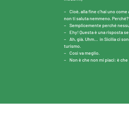
– Cioè, alla fine c’hai uno come 
non ti saluta nemmeno. Perché?
– Semplicemente perché nessuno 
– Ehy! Questa è una risposta se
– Ah, già. Uhm… in Sicilia ci son
turismo.
– Così va meglio.
– Non è che non mi piaci: è che 