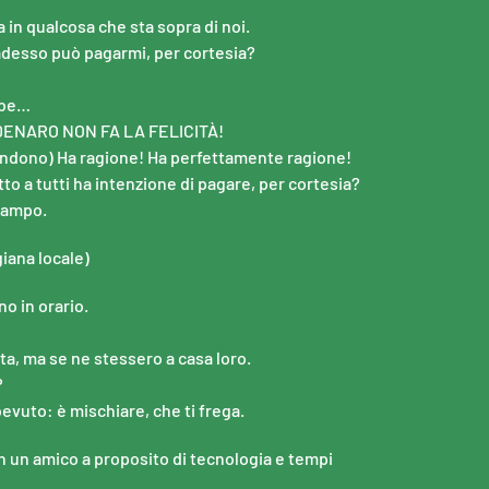
 in qualcosa che sta sopra di noi.
desso può pagarmi, per cortesia?
bbe…
IL DENARO NON FA LA FELICITÀ!
ondono) Ha ragione! Ha perfettamente ragione!
to a tutti ha intenzione di pagare, per cortesia?
 campo.
iana locale)
no in orario.
ta, ma se ne stessero a casa loro.
?
vuto: è mischiare, che ti frega.
 un amico a proposito di tecnologia e tempi