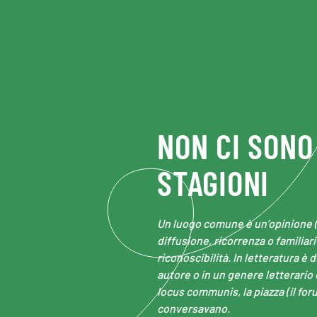
Skip to main content
NON CI SONO
STAGIONI
Un luogo comune è un’opinione (
diffusione, ricorrenza o familiar
riconoscibilità. In letteratura è 
autore o in un genere letterario o
locus communis, la piazza (il fo
conversavano.