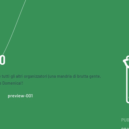
O
tutti gli altri organizzatori (una mandria di brutta gente,
e Domenica!!
PUB