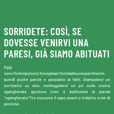
Skip to main content
SORRIDETE: COSÌ, SE
DOVESSE VENIRVI UNA
PARESI, GIÀ SIAMO ABITUATI
Oggi
nonc’hotempononc’hovogliaec’hoinballounesperimento
,
quindi poche parole e passiamo ai fatti. Stampatevi un
sorrisetto su viso, molleggiatevi un po’ sulle vostre
sgangherate giunture (non è bellissima la parola
“sgangherato”?) e muovete il capo avanti e indietro a mò di
piccione.