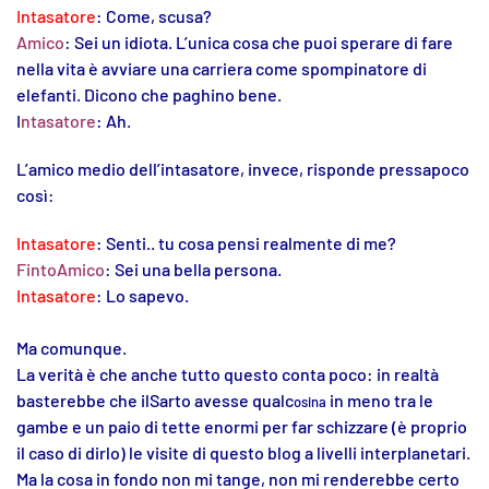
Intasatore
: Come, scusa?
Amico
: Sei un idiota. L’unica cosa che puoi sperare di fare
nella vita è avviare una carriera come spompinatore di
elefanti. Dicono che paghino bene.
I
ntasatore
: Ah.
L’amico medio dell’intasatore, invece, risponde pressapoco
così:
Intasatore
: Senti.. tu cosa pensi realmente di me?
FintoAmico
: Sei una bella persona.
Intasatore
: Lo sapevo.
Ma comunque.
La verità è che anche tutto questo conta poco: in realtà
basterebbe che ilSarto avesse qualc
in meno tra le
osina
gambe e un paio di tette enormi per far schizzare (è proprio
il caso di dirlo) le visite di questo blog a livelli interplanetari.
Ma la cosa in fondo non mi tange, non mi renderebbe certo