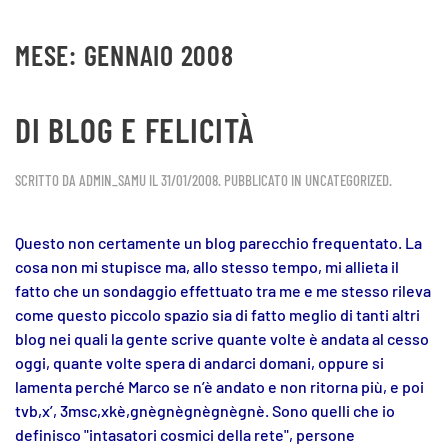
MESE:
GENNAIO 2008
Skip to main content
DI BLOG E FELICITÀ
SCRITTO DA
ADMIN_SAMU
IL
31/01/2008
. PUBBLICATO IN
UNCATEGORIZED
.
Questo non certamente un blog parecchio frequentato. La
cosa non mi stupisce ma, allo stesso tempo, mi allieta il
fatto che
un sondaggio effettuato tra me e me stesso rileva
come questo piccolo spazio sia di fatto meglio di tanti altri
blog nei quali la
gente scrive quante volte è andata al cesso
oggi, quante volte spera di andarci domani, oppure si
lamenta perché Marco se n’è
andato e non ritorna più, e poi
tvb,x’, 3msc,xkè,gnègnègnègnègnè. Sono quelli che io
definisco "intasatori cosmici della rete", persone