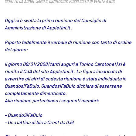
SCRITTO DA
ADMIN_SAMU
IL
09/01/2008
. PUBBLICATO IN
VENITE A NOI
.
Oggi si è svolta la prima riunione del Consiglio di
Amministrazione di Appletini.it .
Riporto fedelmente il verbale di riunione con tanto di ordine
del giorno:
Il giorno 09/01/2008 (tanti auguri a Tonino Carotone!) si è
riunito il CdA del sito Appletini.it . La figura incaricata di
avvertire gli altri di codesta riunione è stata individuata in
QuandosiFaBuio. QuandosiFaBuio dichiara di essersene
completamente dimenticato.
Alla riunione partecipano i seguenti membri:
– QuandoSiFaBuio
– Una lattina di birra Crest da 0,5l