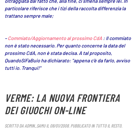
oltraggiata dal fatto che, alla fine, ci smena sempre lei. In
particolare riferisce che i tizi della raccolta differenzia la
trattano
sempre male;
–
Commiato/Aggiornamento al prossimo CdA
: Il commiato
non è stato necessario. Per quanto concerne la data del
prossimo CdA, non è stata decisa. A tal proposito,
QuandoSiFaBuio ha dichiarato: "appena c’è da farlo, avviso
tutti io. Tranqui!"
VERME: LA NUOVA FRONTIERA
DEI GIUOCHI ON-LINE
SCRITTO DA
ADMIN_SAMU
IL
08/01/2008
. PUBBLICATO IN
TUTTO IL RESTO
.