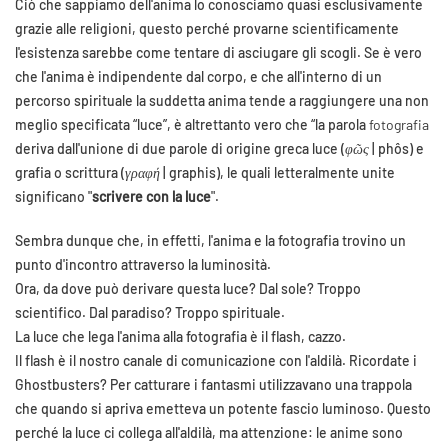
Ciò che sappiamo dell'anima lo conosciamo quasi esclusivamente
grazie alle religioni, questo perché provarne scientificamente
l'esistenza sarebbe come tentare di asciugare gli scogli. Se è vero
che l'anima è indipendente dal corpo, e che all'interno di un
percorso spirituale la suddetta anima tende a raggiungere una non
meglio specificata “luce”, è altrettanto vero che “la parola
fotografia
deriva dall'unione di due parole di origine greca luce (
φῶς
| phôs) e
grafia o scrittura (
γραφή
| graphis), le quali letteralmente unite
significano "
scrivere con la luce
".
Sembra dunque che, in effetti, l'anima e la fotografia trovino un
punto d'incontro attraverso la luminosità.
Ora, da dove può derivare questa luce? Dal sole? Troppo
scientifico. Dal paradiso? Troppo spirituale.
La luce che lega l'anima alla fotografia è il flash, cazzo.
Il flash è il nostro canale di comunicazione con l'aldilà. Ricordate i
Ghostbusters? Per catturare i fantasmi utilizzavano una trappola
che quando si apriva emetteva un potente fascio luminoso. Questo
perché la luce ci collega all'aldilà, ma attenzione: le anime sono