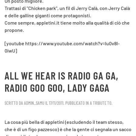
Un posto migliore.
Trattasi di "Chicken park", un fil di Jerry Calà, con Jerry Calà
e delle galline giganti come protagonisti.
Come sempre, appletini.it tiene molto alla qualità di ciò che
propone.
[youtube https://www.youtube.com/watch?v=lu0v8I-
0iwU]
ALL WE HEAR IS RADIO GA GA,
RADIO GOO GOO, LADY GAGA
SCRITTO DA
ADMIN_SAMU
IL
17/11/2011
. PUBBLICATO IN
A TRIBUTE TO
.
La cosa più bella di appletini (escludendo il team stesso,
che è di un figo pazzesco) è che la gente ci segnala un sacco