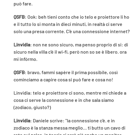
può fare.
QSFB
: Ook: beh tieni conto che io telo e proiettore li ho
e il tutto lo si monta in dieci minuti, in realtà ci serve
solo una presa corrente. C'è una connessione internet?
Linvidia
: non ne sono sicuro, ma penso proprio di si: di
sicuro nella villa c'è il wi-fi, però non so se è libero. ora
mi infòrmo.
QSFB
: bravo, fammi sapère il prima possibile, così
cominciamo a capire cosa si può fare e cosa no!
Linvidia: telo e proiettore ci sono, mentre mi chiede a
cosa ci serve la connessione e in che sala siamo
(zodiaco, giusto?)
Linvidia
: Daniele scrive: "la connessione c'è. e in
zodiaco è la stanza messa meglio… ti butto un cavo di
rete sul palco, in teoria ci sarà già anche un monitor