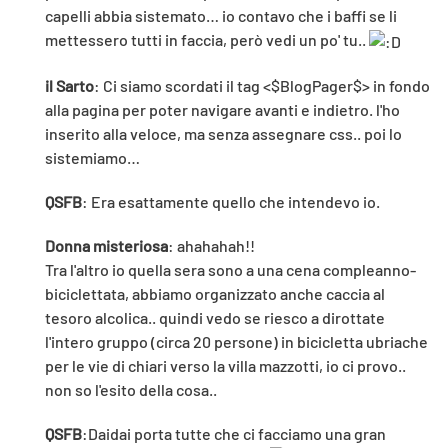
capelli abbia sistemato… io contavo che i baffi se li
mettessero tutti in faccia, però vedi un po' tu..
il Sarto
: Ci siamo scordati il tag <$BlogPager$> in fondo
alla pagina per poter navigare avanti e indietro. l'ho
inserito alla veloce, ma senza assegnare css.. poi lo
sistemiamo…
QSFB
: Era esattamente quello che intendevo io.
Donna misteriosa
: ahahahah!!
Tra l'altro io quella sera sono a una cena compleanno-
biciclettata, abbiamo organizzato anche caccia al
tesoro alcolica.. quindi vedo se riesco a dirottate
l'intero gruppo (circa 20 persone) in bicicletta ubriache
per le vie di chiari verso la villa mazzotti, io ci provo..
non so l'esito della cosa..
QSFB
:Daidai porta tutte che ci facciamo una gran