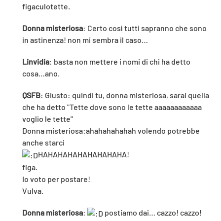
figaculotette.
Donna misteriosa
: Certo così tutti sapranno che sono
in astinenza! non mi sembra il caso…
Linvidia
: basta non mettere i nomi di chi ha detto
cosa…ano.
QSFB
: Giusto: quindi tu, donna misteriosa, sarai quella
che ha detto "Tette dove sono le tette aaaaaaaaaaaa
voglio le tette"
Donna misteriosa:ahahahahahah volendo potrebbe
anche starci
HAHAHAHAHAHAHAHAHA!
figa.
Io voto per postare!
Vulva.
Donna misteriosa
:
postiamo dai… cazzo! cazzo!