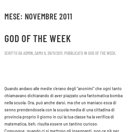
MESE:
NOVEMBRE 2011
Skip to main content
GOD OF THE WEEK
SCRITTO DA
ADMIN_SAMU
IL
29/11/2011
. PUBBLICATO IN
GOD OF THE WEEK
.
Quando andavo alle medie c'erano degli "anonimi" che ogni tanto
chiamavano dichiarando di aver piazzato una fantomatica bomba
nella scuola. Ora, può anche darsi, ma che un maniaco esca di
senno prendendosela con la scuola media di una cittadina di
provincia proprio il giorno in cui la tua classe ha la verifica di
matematica, beh, risulta essere un tantino curioso.
Comunque, quando ci si mettono gli insegnanti, non ce n'è per