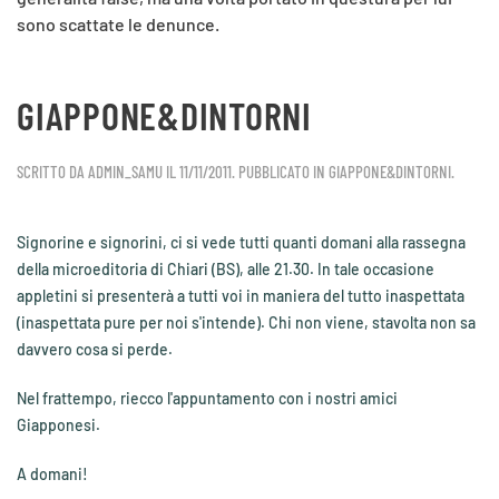
sono scattate le denunce.
GIAPPONE&DINTORNI
SCRITTO DA
ADMIN_SAMU
IL
11/11/2011
. PUBBLICATO IN
GIAPPONE&DINTORNI
.
Signorine e signorini, ci si vede tutti quanti domani alla
rassegna
della microeditoria
di Chiari (BS), alle 21.30. In tale occasione
appletini si presenterà a tutti voi in maniera del tutto inaspettata
(inaspettata pure per noi s'intende). Chi non viene, stavolta non sa
davvero cosa si perde.
Nel frattempo, riecco l'appuntamento con i nostri amici
Giapponesi.
A domani!