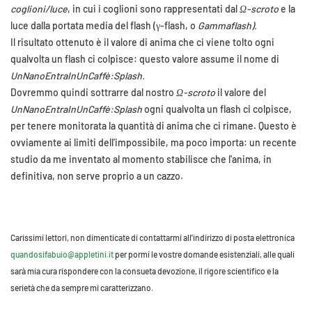
coglioni/luce
, in cui i coglioni sono rappresentati dal
Ω-scroto
e la
luce dalla portata media del flash (γ-flash, o
Gammaflash).
Il risultato ottenuto è il valore di anima che ci viene tolto ogni
qualvolta un flash ci colpisce: questo valore assume il nome di
UnNanoEntraInUnCaffè:Splash.
Dovremmo quindi sottrarre dal nostro
Ω-scroto
il valore del
UnNanoEntraInUnCaffè:Splash
ogni qualvolta un flash ci colpisce,
per tenere monitorata la quantità di anima che ci rimane. Questo è
ovviamente ai limiti dell'impossibile, ma poco importa: un recente
studio da me inventato al momento stabilisce che l'anima, in
definitiva, non serve proprio a un cazzo.
Carissimi lettori, non dimenticate di contattarmi all'indirizzo di posta elettronica
quandosifabuio@appletini.it
per pormi le vostre domande esistenziali, alle quali
sarà mia cura rispondere con la consueta devozione, il rigore scientifico e la
serietà che da sempre mi caratterizzano.