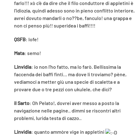
farlo!!! xò c'è da dire che il filo conduttore di appletini è
l'idiozia, quindi adesso sono in pieno conflitto interiore,
avrei dovuto mandarli o no??be, fanculo! una grappa e
non ci penso più!! superidea i baffi!!!!
QSFB
: lofe!
Mata
: semo!
Linvidia
: io non l'ho fatto, ma lo farò. Bellissima la
faccenda dei baffi finti… ma dove li troviamo? pène,
vediamoci a metter giù una specie di scaletta e a
provare due o tre pezzi con ukulele, che dici?
il Sarto
: Oh Pelato!, dovrei aver messo a posto la
navigazione nelle pagine.. dimmi se riscontri altri
problemi, lurida testa di cazzo..
Linvidia
: quanto ammòre vige in appletini