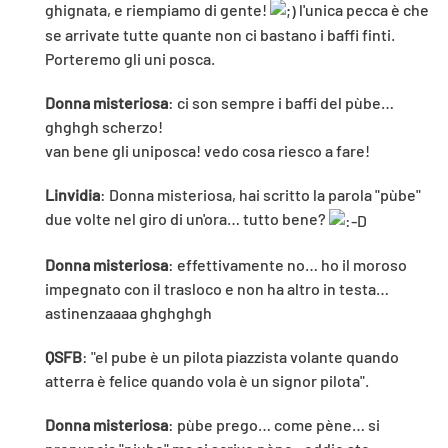
ghignata, e riempiamo di gente!
l'unica pecca è che
se arrivate tutte quante non ci bastano i baffi finti.
Porteremo gli uni posca.
Donna misteriosa
: ci son sempre i baffi del pùbe…
ghghgh scherzo!
van bene gli uniposca! vedo cosa riesco a fare!
Linvidia
: Donna misteriosa, hai scritto la parola "pùbe"
due volte nel giro di un'ora… tutto bene?
Donna misteriosa
: effettivamente no… ho il moroso
impegnato con il trasloco e non ha altro in testa…
astinenzaaaa ghghghgh
QSFB
: "el pube è un pilota piazzista volante quando
atterra è felice quando vola è un signor pilota".
Donna misteriosa
: pùbe prego… come pène… si