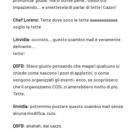
pronuncia "piube" ma si scrive pène.. oddio sto
impazzendo… e smettetela di parlar di tette! Cazzo!
Chef Lorenz
: Tette dove sono le tette aaaaaaaaaaaa
voglio le tette
Linvidia
: occristo… questo scambio mail è veramente
delirante…
tette!
QSFB
: Stavo giusto pensando che magari qualcuno si
chiede come nascono i post di appletini, o come
vengono organizzati gli eventi: ecco, se scoprissero
che li organizziamo COSì, ci amerebbero molto di più.
Tette.
linvidia
: potremmo postare questo scambio mail senza
alcuna modifica. culo.
QSFB
: ahahah, dai cazzo.