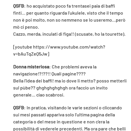
QSFB
: ho acquistato poco fa trentasei paia di baffi
finti… per quanto riguarda l'ukulele, visto che il tempo
non è poi molto, non so nemmeno se lo useremo…però
mò ci penso.
Cazzo, merda, inculati di figa!! (scusate, ho la tourette).
[youtube https://www.youtube.com/watch?
v=bAuTqZeQ5Jw]
Donna misteriosa
: Che problemi aveva la
navigazione!?!??!! Quali pagine????
Bella l'idea dei baffi! ma io dove li metto? posso metterli
sul pùbe?? ghghghghghgh ora faccio un invito
generale… ciao scabrosi.
QSFB
: In pratica, visitando le varie sezioni o cliccando
sui mesi passati appariva solo l'ultima pagina della
categoria o del mese in questione e non c'era la
possibilità di vederele precedenti. Ma ora pare che belli