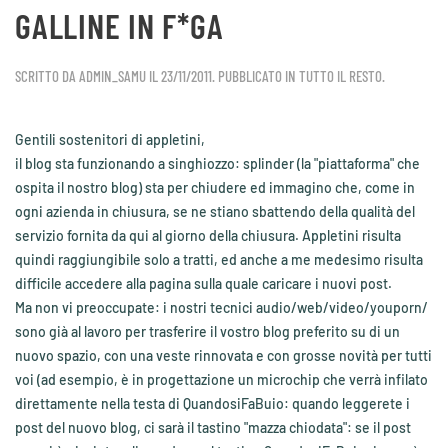
GALLINE IN F*GA
SCRITTO DA
ADMIN_SAMU
IL
23/11/2011
. PUBBLICATO IN
TUTTO IL RESTO
.
Gentili sostenitori di appletini,
il blog sta funzionando a singhiozzo: splinder (la "piattaforma" che
ospita il nostro blog) sta per chiudere ed immagino che, come in
ogni azienda in chiusura, se ne stiano sbattendo della qualità del
servizio fornita da qui al giorno della chiusura. Appletini risulta
quindi raggiungibile solo a tratti, ed anche a me medesimo risulta
difficile accedere alla pagina sulla quale caricare i nuovi post.
Ma non vi preoccupate: i nostri tecnici audio/web/video/youporn/
sono già al lavoro per trasferire il vostro blog preferito su di un
nuovo spazio, con una veste rinnovata e con grosse novità per tutti
voi (ad esempio, è in progettazione un microchip che verrà infilato
direttamente nella testa di QuandosiFaBuio: quando leggerete i
post del nuovo blog, ci sarà il tastino "mazza chiodata": se il post