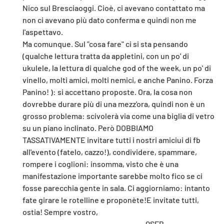
Nico sul Bresciaoggi. Cioè, ci avevano contattato ma
non ci avevano più dato conferma e quindi non me
l'aspettavo.
Ma comunque. Sul "cosa fare" ci si sta pensando
(qualche lettura tratta da appletini, con un po' di
ukulele, la lettura di qualche god of the week, un po' di
vinello, molti amici, molti nemici, e anche Panino. Forza
Panino! ): si accettano proposte. Ora, la cosa non
dovrebbe durare più di una mezz'ora, quindi non è un
grosso problema: scivolerà via come una biglia di vetro
su un piano inclinato. Però DOBBIAMO
TASSATIVAMENTE invitare tutti i nostri amiciui di fb
all'evento (fatelo, cazzo!), condividere, spammare,
rompere i coglioni: insomma, visto che è una
manifestazione importante sarebbe molto fico se ci
fosse parecchia gente in sala. Ci aggiorniamo: intanto
fate girare le rotelline e proponète!E invitate tutti,
ostia! Sempre vostro,
QSFB