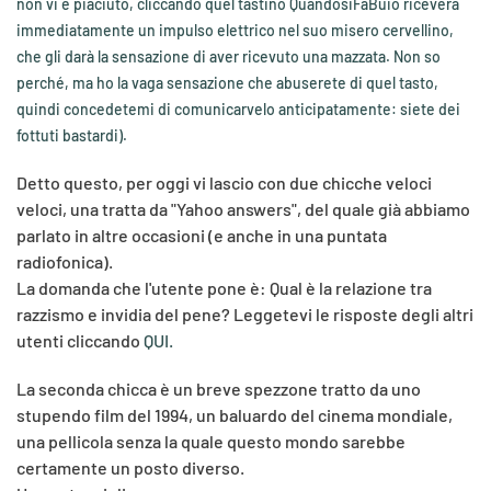
non vi è piaciuto, cliccando quel tastino QuandosiFaBuio riceverà
immediatamente un impulso elettrico nel suo misero cervellino,
che gli darà la sensazione di aver ricevuto una mazzata. Non so
perché, ma ho la vaga sensazione che abuserete di quel tasto,
quindi concedetemi di comunicarvelo anticipatamente: siete dei
fottuti bastardi).
Detto questo, per oggi vi lascio con due chicche veloci
veloci, una tratta da "Yahoo answers", del quale già abbiamo
parlato in altre occasioni (e anche in una puntata
radiofonica).
La domanda che l'utente pone è: Qual è la relazione tra
razzismo e invidia del pene? Leggetevi le risposte degli altri
utenti cliccando
QUI
.
La seconda chicca è un breve spezzone tratto da uno
stupendo film del 1994, un baluardo del cinema mondiale,
una pellicola senza la quale questo mondo sarebbe
certamente un posto diverso.