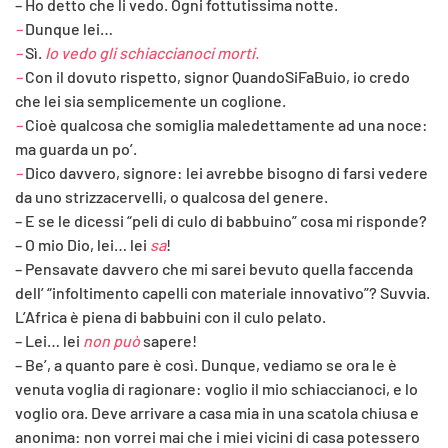
– Ho detto che li vedo. Ogni fottutissima notte.
–
Dunque lei…
–
Sì.
Io vedo gli schiaccianoci morti.
–
Con il dovuto rispetto, signor QuandoSiFaBuio, io credo
che lei sia semplicemente un coglione.
–
Cioè qualcosa che somiglia maledettamente ad una noce
:
ma guarda un po’.
–
Dico davvero, signore: lei avrebbe bisogno di farsi vedere
da uno strizzacervelli, o qualcosa del genere.
– E se le dicessi “peli di culo di babbuino” cosa mi risponde?
– O mio Dio, lei… lei
sa
!
– Pensavate davvero che mi sarei bevuto quella faccenda
dell’ “infoltimento capelli con materiale innovativo”? Suvvia.
L’Africa è piena di babbuini con il culo pelato.
– Lei… lei
non può
sapere!
– Be’, a quanto pare è così. Dunque, vediamo se ora le è
venuta voglia di ragionare: voglio il mio schiaccianoci, e lo
voglio ora. Deve arrivare a casa mia in una scatola chiusa e
anonima: non vorrei mai che i miei vicini di casa potessero