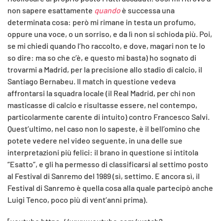
non sapere esattamente
quando
è successa una
determinata cosa: però mi rimane in testa un profumo,
oppure una voce, o un sorriso, e da lì non si schioda più. Poi,
se mi chiedi quando l’ho raccolto, e dove, magari non te lo
so dire: ma so che c’è, e questo mi basta) ho sognato di
trovarmi a Madrid, per la precisione allo stadio di calcio, il
Santiago Bernabeu. Il match in questione vedeva
affrontarsi la squadra locale (il Real Madrid, per chi non
masticasse di calcio e risultasse essere, nel contempo,
particolarmente carente di intuito) contro Francesco Salvi.
Quest’ultimo, nel caso non lo sapeste, è il bell’omino che
potete vedere nel video seguente, in una delle sue
interpretazioni più felici: il brano in questione si intitola
“Esatto”, e gli ha permesso di classificarsi al settimo posto
al Festival di Sanremo del 1989 (sì, settimo. E ancora sì, il
Festival di Sanremo è quella cosa alla quale partecipò anche
Luigi Tenco, poco più di vent’anni prima).