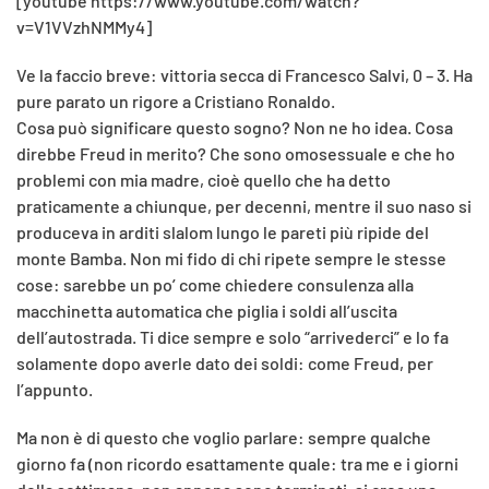
[youtube https://www.youtube.com/watch?
v=V1VVzhNMMy4]
Ve la faccio breve: vittoria secca di Francesco Salvi, 0 – 3. Ha
pure parato un rigore a Cristiano Ronaldo.
Cosa può significare questo sogno? Non ne ho idea. Cosa
direbbe Freud in merito? Che sono omosessuale e che ho
problemi con mia madre, cioè quello che ha detto
praticamente a chiunque, per decenni, mentre il suo naso si
produceva in arditi slalom lungo le pareti più ripide del
monte Bamba. Non mi fido di chi ripete sempre le stesse
cose: sarebbe un po’ come chiedere consulenza alla
macchinetta automatica che piglia i soldi all’uscita
dell’autostrada. Ti dice sempre e solo “arrivederci” e lo fa
solamente dopo averle dato dei soldi: come Freud, per
l’appunto.
Ma non è di questo che voglio parlare: sempre qualche
giorno fa (non ricordo esattamente quale: tra me e i giorni