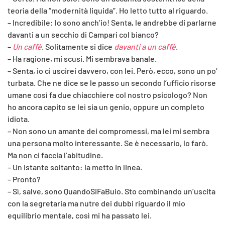
teoria della “modernità liquida”. Ho letto tutto al riguardo.
– Incredibile: lo sono anch’io! Senta, le andrebbe di parlarne
davanti a un secchio di Campari col bianco?
–
Un caffè
. Solitamente si dice
davanti a un caffè
.
– Ha ragione, mi scusi. Mi sembrava banale.
– Senta, io ci uscirei davvero, con lei. Però, ecco, sono un po’
turbata. Che ne dice se le passo un secondo l’ufficio risorse
umane così fa due chiacchiere col nostro psicologo? Non
ho ancora capito se lei sia un genio, oppure un completo
idiota.
– Non sono un amante dei compromessi, ma lei mi sembra
una persona molto interessante. Se è necessario, lo farò.
Ma non ci faccia l’abitudine.
– Un istante soltanto: la metto in linea.
– Pronto?
– Sì, salve, sono QuandoSiFaBuio. Sto combinando un’uscita
con la segretaria ma nutre dei dubbi riguardo il mio
equilibrio mentale, così mi ha passato lei.