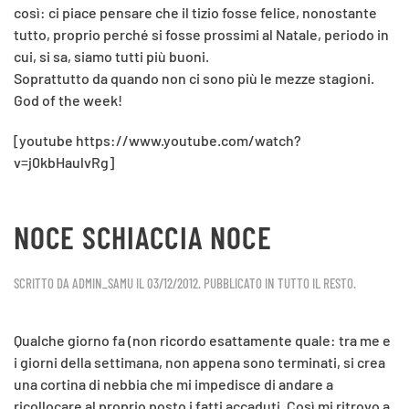
così: ci piace pensare che il tizio fosse felice, nonostante
tutto, proprio perché si fosse prossimi al Natale, periodo in
cui, si sa, siamo tutti più buoni.
Soprattutto da quando non ci sono più le mezze stagioni.
God of the week!
[youtube https://www.youtube.com/watch?
v=j0kbHaulvRg]
NOCE SCHIACCIA NOCE
SCRITTO DA
ADMIN_SAMU
IL
03/12/2012
. PUBBLICATO IN
TUTTO IL RESTO
.
Qualche giorno fa (non ricordo esattamente quale: tra me e
i giorni della settimana, non appena sono terminati, si crea
una cortina di nebbia che mi impedisce di andare a
ricollocare al proprio posto i fatti accaduti. Così mi ritrovo a