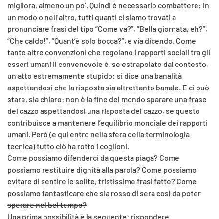
migliora, almeno un po’. Quindi è necessario combattere: in
un modo o nell’altro, tutti quanti ci siamo trovati a
pronunciare frasi del tipo “Come va?”, “Bella giornata, eh?”,
“Che caldo!”, “Quant’è solo bocca?”, e via dicendo. Come
tante altre convenzioni che regolano i rapporti sociali tra gli
esseri umani il convenevole è, se estrapolato dal contesto,
un atto estremamente stupido: si dice una banalità
aspettandosi che la risposta sia altrettanto banale. E ci può
stare, sia chiaro: non è la fine del mondo sparare una frase
del cazzo aspettandosi una risposta del cazzo, se questo
contribuisce a mantenere l’equilibrio mondiale dei rapporti
umani. Però (e qui entro nella sfera della terminologia
tecnica) tutto ciò
ha rotto i coglioni.
Come possiamo difenderci da questa piaga? Come
possiamo restituire dignità alla parola? Come possiamo
evitare di sentire le solite, tristissime frasi fatte?
Come
possiamo fantasticare che sia rosso di sera così da poter
sperare nel bel tempo?
Una prima possibilità è la seguente: rispondere