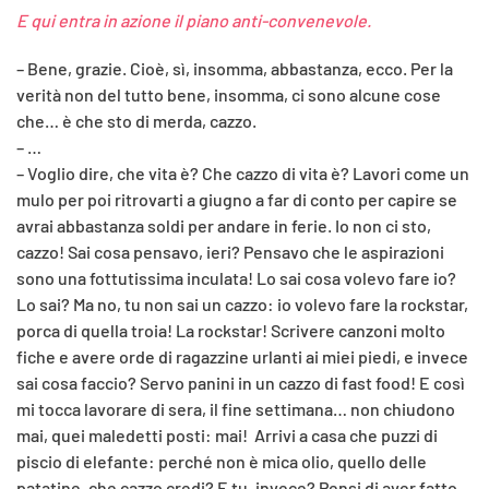
E qui entra in azione il piano anti-convenevole.
– Bene, grazie. Cioè, sì, insomma, abbastanza, ecco. Per la
verità non del tutto bene, insomma, ci sono alcune cose
che… è che sto di merda, cazzo.
– …
– Voglio dire, che vita è? Che cazzo di vita è? Lavori come un
mulo per poi ritrovarti a giugno a far di conto per capire se
avrai abbastanza soldi per andare in ferie. Io non ci sto,
cazzo! Sai cosa pensavo, ieri? Pensavo che le aspirazioni
sono una fottutissima inculata! Lo sai cosa volevo fare io?
Lo sai? Ma no, tu non sai un cazzo: io volevo fare la rockstar,
porca di quella troia! La rockstar! Scrivere canzoni molto
fiche e avere orde di ragazzine urlanti ai miei piedi, e invece
sai cosa faccio? Servo panini in un cazzo di fast food! E così
mi tocca lavorare di sera, il fine settimana… non chiudono
mai, quei maledetti posti: mai! Arrivi a casa che puzzi di
piscio di elefante: perché non è mica olio, quello delle
patatine, che cazzo credi? E tu, invece? Pensi di aver fatto