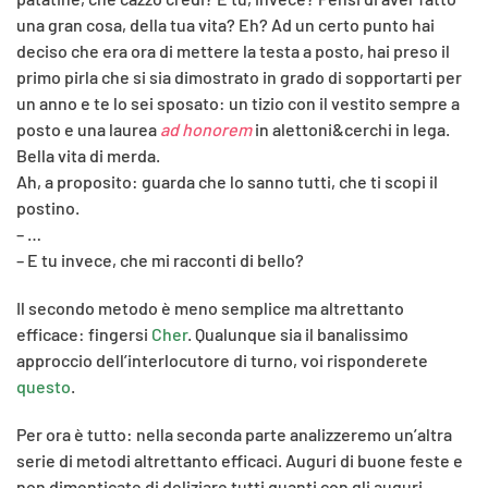
una gran cosa, della tua vita? Eh? Ad un certo punto hai
deciso che era ora di mettere la testa a posto, hai preso il
primo pirla che si sia dimostrato in grado di sopportarti per
un anno e te lo sei sposato: un tizio con il vestito sempre a
posto e una laurea
ad honorem
in alettoni&cerchi in lega.
Bella vita di merda.
Ah, a proposito: guarda che lo sanno tutti, che ti scopi il
postino.
– …
– E tu invece, che mi racconti di bello?
Il secondo metodo è meno semplice ma altrettanto
efficace: fingersi
Cher
. Qualunque sia il banalissimo
approccio dell’interlocutore di turno, voi risponderete
questo
.
Per ora è tutto: nella seconda parte analizzeremo un’altra
serie di metodi altrettanto efficaci. Auguri di buone feste e
non dimenticate di deliziare tutti quanti con gli auguri