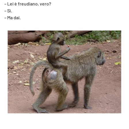
– Lei è freudiano, vero?
– Sì.
– Ma dai.