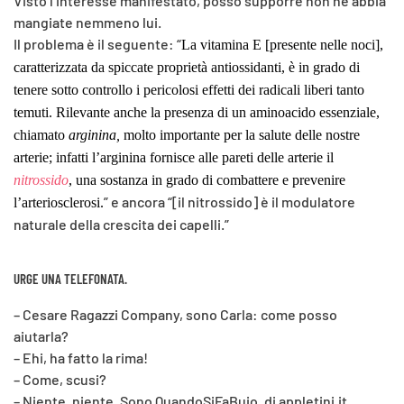
Visto l’interesse manifestato, posso supporre non ne abbia
mangiate nemmeno lui.
Il problema è il seguente: “
La vitamina E [presente nelle noci],
caratterizzata da spiccate proprietà antiossidanti, è in grado di
tenere sotto controllo i pericolosi effetti dei radicali liberi tanto
temuti. Rilevante anche la presenza di un aminoacido essenziale,
chiamato
arginina,
molto importante per la salute delle nostre
arterie; infatti l’arginina
fornisce alle pareti delle arterie il
nitrossido
, una sostanza in grado di combattere e prevenire
” e ancora “[il nitrossido] è il modulatore
l’arteriosclerosi.
naturale della crescita dei capelli.”
URGE UNA TELEFONATA.
– Cesare Ragazzi Company, sono Carla: come posso
aiutarla?
– Ehi, ha fatto la rima!
– Come, scusi?
– Niente, niente. Sono QuandoSiFaBuio, di appletini.it