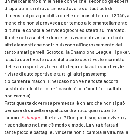
un meccanismo simile nelle donne che, secondo gli esperti
di appletini, si ritroveranno ad avere dei testicoli di
dimensioni paragonabili a quelle dei maschi entro il 2040, a
meno che non si provveda per tempo allo smantellamento
di tutte le consolle per videogiochi esistenti sul mercato.
Anche nel caso delle donzelle, ovviamente, vi sono tanti
altri elementi che contribuiscono all’ingrossamento dei
tanto amati gemelli Scrotos: la Champions League, il poker,
le auto sportive, le ruote delle auto sportive, le marmitte
delle auto sportive, i cerchi in lega della auto sportive, le
riviste di auto sportive e tutti gli altri passatempi
tipicamente maschili (nel caso non ve ne foste accorti,
sostituitendo il termine “maschili” con “idioti” il risultato
non cambia).
Fatta questa doverosa premessa, è chiaro che non si può
pensare di debellare qualcosa di antico quasi quanto
l’uomo.
E dunque
, direte voi? Dunque bisogna conviverci,
rispondiamo noi, ma c’è modo e modo. La vita è fatta di
tante piccole battaglie: vincerle non ti cambia la vita, ma la