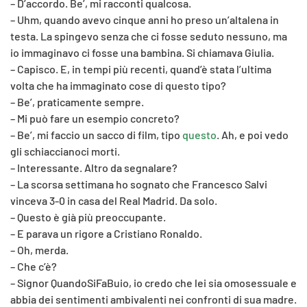
– D’accordo. Be’, mi racconti qualcosa.
– Uhm, quando avevo cinque anni ho preso un’altalena in
testa. La spingevo senza che ci fosse seduto nessuno, ma
io immaginavo ci fosse una bambina. Si chiamava Giulia.
– Capisco. E, in tempi più recenti, quand’è stata l’ultima
volta che ha immaginato cose di questo tipo?
– Be’, praticamente sempre.
– Mi può fare un esempio concreto?
– Be’, mi faccio un sacco di film, tipo
questo
. Ah, e poi vedo
gli schiaccianoci morti.
– Interessante. Altro da segnalare?
– La scorsa settimana ho sognato che Francesco Salvi
vinceva 3-0 in casa del Real Madrid. Da solo.
– Questo è già più preoccupante.
– E parava un rigore a Cristiano Ronaldo.
– Oh, merda.
– Che c’è?
– Signor QuandoSiFaBuio, io credo che lei sia omosessuale e
abbia dei sentimenti ambivalenti nei confronti di sua madre.