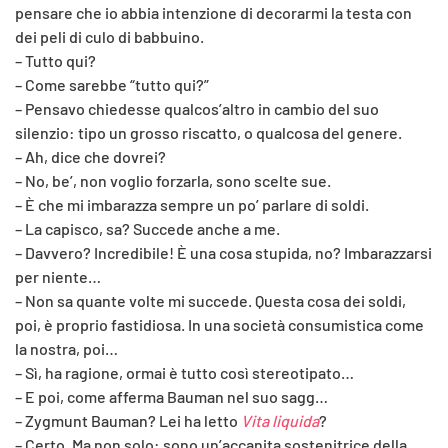
pensare che io abbia intenzione di decorarmi la testa con
dei peli di culo di babbuino.
– Tutto qui?
– Come sarebbe “tutto qui?”
– Pensavo chiedesse qualcos’altro in cambio del suo
silenzio: tipo un grosso riscatto, o qualcosa del genere.
– Ah, dice che dovrei?
– No, be’, non voglio forzarla, sono scelte sue.
– È che mi imbarazza sempre un po’ parlare di soldi.
– La capisco, sa? Succede anche a me.
– Davvero? Incredibile! È una cosa stupida, no? Imbarazzarsi
per niente…
– Non sa quante volte mi succede. Questa cosa dei soldi,
poi, è proprio fastidiosa. In una società consumistica come
la nostra, poi…
– Sì, ha ragione, ormai è tutto così stereotipato…
– E poi, come afferma Bauman nel suo sagg…
– Zygmunt Bauman? Lei ha letto
Vita liquida
?
– Certo. Ma non solo: sono un’accanita sostenitrice della