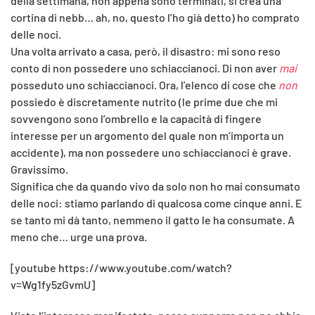
della settimana, non appena sono terminati, si crea una
cortina di nebb… ah, no, questo l’ho già detto) ho comprato
delle noci.
Una volta arrivato a casa, però, il disastro: mi sono reso
conto di non possedere uno schiaccianoci. Di non aver
mai
posseduto uno schiaccianoci. Ora, l’elenco di cose che
non
possiedo è discretamente nutrito (le prime due che mi
sovvengono sono l’ombrello e la capacità di fingere
interesse per un argomento del quale non m’importa un
accidente), ma non possedere uno schiaccianoci è grave.
Gravissimo.
Significa che da quando vivo da solo non ho mai consumato
delle noci: stiamo parlando di qualcosa come cinque anni. E
se tanto mi dà tanto, nemmeno il gatto le ha consumate. A
meno che… urge una prova.
[youtube https://www.youtube.com/watch?
v=Wg1fy5zGvmU]