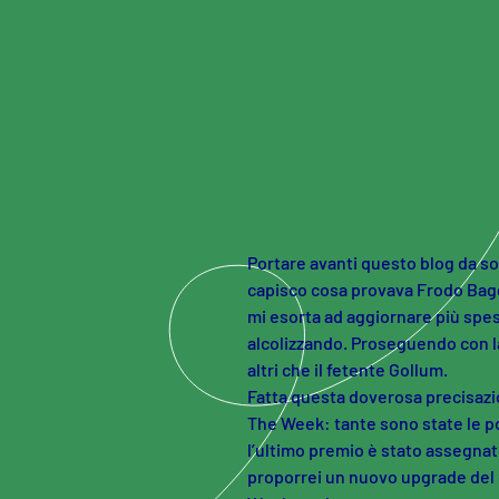
Skip to main content
Portare avanti questo blog da so
capisco cosa provava Frodo Bag
mi esorta ad aggiornare più spess
alcolizzando. Proseguendo con 
altri che il fetente Gollum.
Fatta questa doverosa precisazi
The Week: tante sono state le pos
l’ultimo premio è stato assegnato
proporrei un nuovo upgrade del c