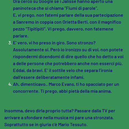
Ora cerco su Google se i Jalisse hanno aperto una
paninoteca che si chiama “Fiumi di parole”.
E, vi prego, non fatemi parlare della sua partecipazione
a Sanremo in coppia con Orietta Berti, con il magnifico
pezzo “Tipitipitì”. Vi prego, davvero, non fatemene
parlare.
E’ vero, vi ho preso in giro. Sono stronzo?
Assolutamente si. Però io ironizzo su di voi, non potete
rispondermi dicendomi di dire quello che ho detto a voi
a delle persone che potrebbero anche non esserci più.
Eddai, da bravi. E’ il sottile velo che separa l’ironia
dall’essere deliberatamente infami.
Ah, dimenticavo.. Marco Evans, ti ho spacciato per un
concorrente. Ti prego, abbi pietà della mia anima.
Insomma, devo dirla proprio tutta? Passare dalla TV per
arrivare a sfondare nella musica mi pare una stronzata.
Soprattutto se in giuria c’è Mario Tessuto.