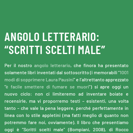
Skip to main content
ANGOLO LETTERARIO:
“SCRITTI SCELTI MALE”
Per il nostro
angolo letterario
, che finora ha presentato
solamente libri inventati dal sottoscritto (i memorabili “
1001
modi di sopprimere Laura Pausini
” e l’altrettanto apprezzato
“
è facile smettere di fumare se muori
“) si apre oggi un
nuovo ciclo: non ci limiteremo ad inventare boiate e
recensirle, ma vi proporremo testi – esistenti, una volta
tanto – che vale la pena leggere, perché perfettamente in
linea con lo stile appletini (ma fatti meglio di quanto non
potremmo fare noi, ovviamente). Il libro che presentiamo
oggi è “Scritti scelti male” (Bompiani, 2008), di Rocco