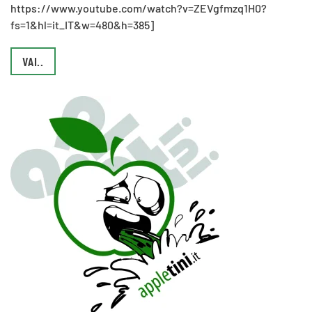
https://www.youtube.com/watch?v=ZEVgfmzq1H0?
fs=1&hl=it_IT&w=480&h=385]
VAI..