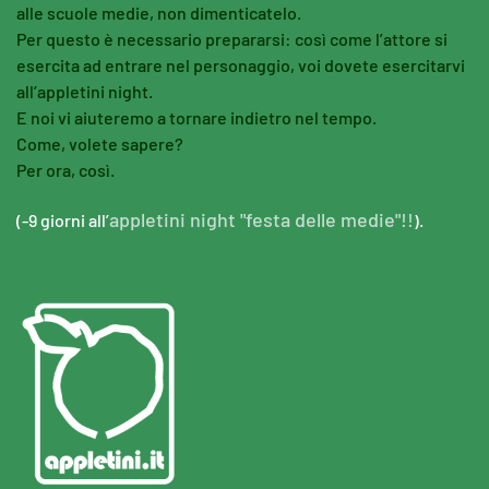
alle scuole medie, non dimenticatelo.
Per questo è necessario prepararsi: così come l’attore si
esercita ad entrare nel personaggio, voi dovete esercitarvi
all’appletini night.
E noi vi aiuteremo a tornare indietro nel tempo.
Come, volete sapere?
Per ora, così.
appletini night "festa delle medie"!!
(-9 giorni all’
).