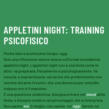
Skip to main content
APPLETINI NIGHT: TRAINING
PSICOFISICO
Poche idee e pochissimo tempo, oggi.
Solo una riflessione veloce veloce sull’ormai incombente
appletini night. L’appletini night non è una festa come le
altre: va preparata, fisicamente e psicologicamente. Va
vissuta, e sopravvissuta, nel senso che preferiremmo non
moriste durante l’evento, che una denuncia per omicidio
colposo non è il massimo.
É una questione simbiotica: bisogna entrare nel
mood
della
festa, e bisogna credere nel personaggio che si interpreta.
Non sarete
voi.
O meglio, non sarete voi
oggi.
Sarete voi