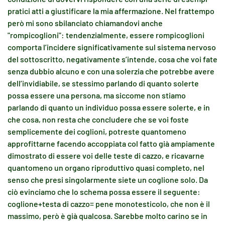
pratici atti a giustificare la mia affermazione. Nel frattempo
però mi sono sbilanciato chiamandovi anche
"rompicoglioni": tendenzialmente, essere rompicoglioni
comporta l’incidere significativamente sul sistema nervoso
del sottoscritto, negativamente s’intende, cosa che voi fate
senza dubbio alcuno e con una solerzia che potrebbe avere
dell’invidiabile, se stessimo parlando di quanto solerte
possa essere una persona, ma siccome non stiamo
parlando di quanto un individuo possa essere solerte, e in
che cosa, non resta che concludere che se voi foste
semplicemente dei coglioni, potreste quantomeno
approfittarne facendo accoppiata col fatto già ampiamente
dimostrato di essere voi delle teste di cazzo, e ricavarne
quantomeno un organo riproduttivo quasi completo, nel
senso che presi singolarmente siete un coglione solo. Da
ciò evinciamo che lo schema possa essere il seguente:
coglione+testa di cazzo= pene monotesticolo, che non è il
massimo, però è già qualcosa. Sarebbe molto carino se in