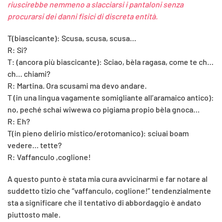
riuscirebbe nemmeno a slacciarsi i pantaloni senza
procurarsi dei danni fisici di discreta entità.
T(biascicante): Scusa, scusa, scusa…
R: Si?
T: (ancora più biascicante): Sciao, bèla ragasa, come te ch…
ch… chiami?
R: Martina. Ora scusami ma devo andare.
T (in una lingua vagamente somigliante all’aramaico antico):
no, peché schai wiwewa co pigiama propio bèla gnoca…
R: Eh?
T(in pieno delirio mistico/erotomanico): sciuai boam
vedere… tette?
R: Vaffanculo ,coglione!
A questo punto è stata mia cura avvicinarmi e far notare al
suddetto tizio che “vaffanculo, coglione!” tendenzialmente
sta a significare che il tentativo di abbordaggio è andato
piuttosto male.