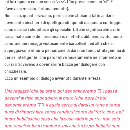
mi ha risposto con un secco "zzzz". L'ho preso come un "si". E
c'avevo azzeccato, fortunatamente).
Non lo so, quanti eravamo, però so che abbiamo fatto andare
novecento bicchieri (di quelli grandi: quindi da questo conteggio
sono esclusi i chupitos e gli specialini), il che significa che avete
tracannato come dei forsennati e, in effetti, abbiamo avuto modo
di notare personaggi vistosamente barcollanti, ed altri che si
appoggiavano al muro per cercare di darsi un tono: stratagemma di
per sé intelligente, che però falliva miseramente nel momento in
cui si ritrovavano a dover aprire bocca per dialogare con
chicchessia.
Ecco un esempio di dialogo avvenuto durante la festa:
Una ragazza (che da ora in poi denomineremo “R”) passa
davanti al tizio appoggiato al muro (che d’ora in poi
denomineremo “T”), il quale cerca di darsi un tono e tenta
pure di rimorchiare senza rendersi conto del fatto che, nell
improbabilissimo caso che la cosa vada in porto, non solo
non riuscirebbe a trombare, ma con tutta probabilità non