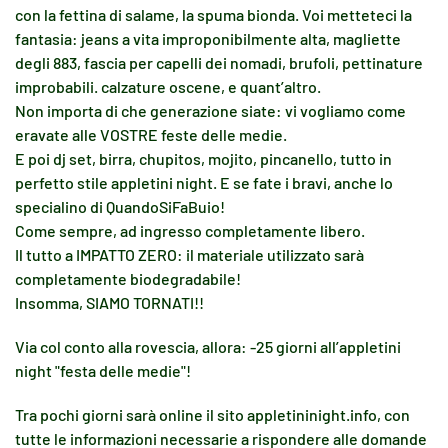
con la fettina di salame, la spuma bionda. Voi metteteci la
fantasia: jeans a vita improponibilmente alta, magliette
degli 883, fascia per capelli dei nomadi, brufoli, pettinature
improbabili. calzature oscene, e quant’altro.
Non importa di che generazione siate: vi vogliamo come
eravate alle VOSTRE feste delle medie.
E poi dj set, birra, chupitos, mojito, pincanello, tutto in
perfetto stile appletini night. E se fate i bravi, anche lo
specialino di QuandoSiFaBuio!
Come sempre, ad ingresso completamente libero.
Il tutto a IMPATTO ZERO: il materiale utilizzato sarà
completamente biodegradabile!
Insomma, SIAMO TORNATI!!
Via col conto alla rovescia, allora: -25 giorni all’appletini
night "festa delle medie"!
Tra pochi giorni sarà online il sito appletininight.info, con
tutte le informazioni necessarie a rispondere alle domande