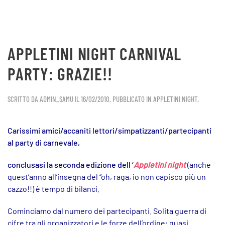
APPLETINI NIGHT CARNIVAL
PARTY: GRAZIE!!
SCRITTO DA
ADMIN_SAMU
IL
16/02/2010
. PUBBLICATO IN
APPLETINI NIGHT
.
Carissimi amici/accaniti lettori/simpatizzanti/partecipanti
al party di carnevale,
conclusasi la seconda edizione dell ‘
Appletini night
(anche
quest’anno all’insegna del “oh, raga, io non capisco più un
cazzo!!) è tempo di bilanci.
Cominciamo dal numero dei partecipanti. Solita guerra di
cifre tra gli organizzatori e le forze dell’ordine: quasi