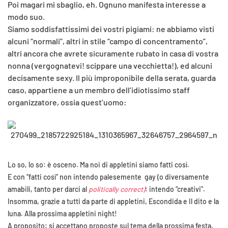
Poi magari mi sbaglio, eh. Ognuno manifesta interesse a
modo suo.
Siamo soddisfattissimi dei vostri pigiami: ne abbiamo visti
alcuni “normali”, altri in stile “campo di concentramento”,
altri ancora che avrete sicuramente rubato in casa di vostra
nonna (vergognatevi! scippare una vecchietta!), ed alcuni
decisamente sexy. Il più improponibile della serata, guarda
caso, appartiene a un membro dell’idiotissimo staff
organizzatore, ossia quest’uomo:
Lo so, lo so: è osceno. Ma noi di appletini siamo fatti così.
E con “fatti così” non intendo palesemente gay (o diversamente
amabili, tanto per darci al
politically correct)
: intendo “creativi”.
Insomma, grazie a tutti da parte di appletini, Escondida e Il dito e la
luna. Alla prossima appletini night!
A proposito: si accettano proposte sul tema della prossima festa,