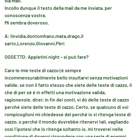
via mail.
Incollo dunque il testo della mail da me inviata, per
conoscenza vostra.
Mi sembra doveroso.
A: linvidia,dontomhanx,mata,drago,il
sarto,Lorenzo,Giovanni,Pèri
OGGETTO: Appletini night – si può fare?
Care le mie teste di cazzo (è sempre
incommensurabilmente bello insultarvi senza motivazioni
valide, se non il fatto stesso che siete delle teste di cazzo, il
che di per sé è in effetti una motivazione valida,
ragionevole, direi; in fin dei conti, vi dò delle teste di cazzo
perché siete delle teste di cazzo. Certo, se qualcuno di voi
rompicoglioni mi chiedesse del perché io vi ritenga teste di
cazzo, o perché il mondo dovrebbe ritenervi tali, vagliando
così l’ipotesi che lo ritenga soltanto io, mi troverei nella
condizione di dovervi rispondere con una serie di esempi