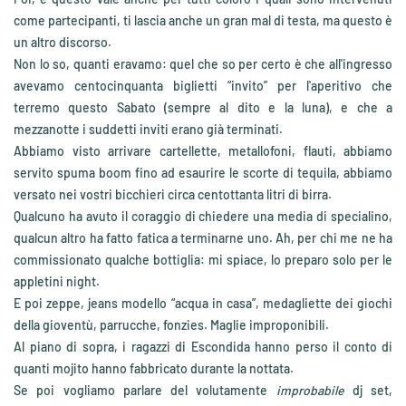
come partecipanti, ti lascia anche un gran mal di testa, ma questo è
un altro discorso.
Non lo so, quanti eravamo: quel che so per certo è che all'ingresso
avevamo centocinquanta biglietti “invito” per l'aperitivo che
terremo questo Sabato (sempre al dito e la luna), e che a
mezzanotte i suddetti inviti erano già terminati.
Abbiamo visto arrivare cartellette, metallofoni, flauti, abbiamo
servito spuma boom fino ad esaurire le scorte di tequila, abbiamo
versato nei vostri bicchieri circa centottanta litri di birra.
Qualcuno ha avuto il coraggio di chiedere una media di specialino,
qualcun altro ha fatto fatica a terminarne uno. Ah, per chi me ne ha
commissionato qualche bottiglia: mi spiace, lo preparo solo per le
appletini night.
E poi zeppe, jeans modello “acqua in casa”, medagliette dei giochi
della gioventù, parrucche, fonzies. Maglie improponibili.
Al piano di sopra, i ragazzi di Escondida hanno perso il conto di
quanti mojito hanno fabbricato durante la nottata.
Se poi vogliamo parlare del volutamente
improbabile
dj set,