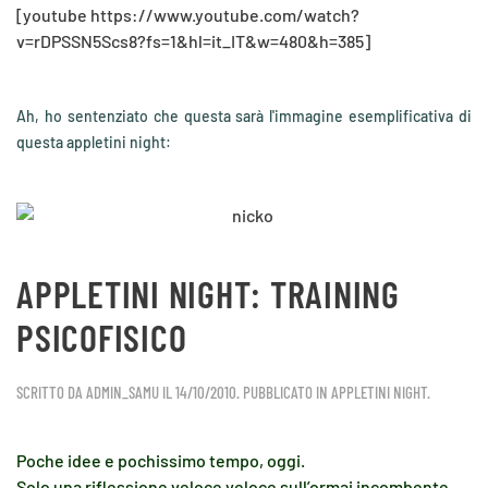
[youtube https://www.youtube.com/watch?
v=rDPSSN5Scs8?fs=1&hl=it_IT&w=480&h=385]
Ah, ho sentenziato che questa sarà l'immagine esemplificativa di
questa appletini night:
APPLETINI NIGHT: TRAINING
PSICOFISICO
SCRITTO DA
ADMIN_SAMU
IL
14/10/2010
. PUBBLICATO IN
APPLETINI NIGHT
.
Poche idee e pochissimo tempo, oggi.
Solo una riflessione veloce veloce sull’ormai incombente