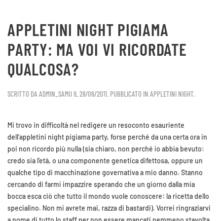
APPLETINI NIGHT PIGIAMA
Skip to main content
PARTY: MA VOI VI RICORDATE
QUALCOSA?
SCRITTO DA
ADMIN_SAMU
IL
28/06/2011
. PUBBLICATO IN
APPLETINI NIGHT
.
Mi trovo in difficoltà nel redigere un resoconto esauriente
dell’appletini night pigiama party, forse perché da una certa ora in
poi non ricordo più nulla (sia chiaro, non perché io abbia bevuto:
credo sia l’età, o una componente genetica difettosa, oppure un
qualche tipo di macchinazione governativa a mio danno. Stanno
cercando di farmi impazzire sperando che un giorno dalla mia
bocca esca ciò che tutto il mondo vuole conoscere: la ricetta dello
specialino. Non mi avrete mai, razza di bastardi). Vorrei ringraziarvi
a nome di tutto lo staff per non essere mancati nemmeno stavolta,