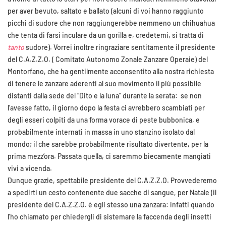
per aver bevuto, saltato e ballato (alcuni di voi hanno raggiunto
picchi di sudore che non raggiungerebbe nemmeno un chihuahua
che tenta di farsi inculare da un gorilla e, credetemi, si tratta di
tanto
sudore). Vorrei inoltre ringraziare sentitamente il presidente
del C.A.Z.Z.O. ( Comitato Autonomo Zonale Zanzare Operaie) del
Montorfano, che ha gentilmente acconsentito alla nostra richiesta
di tenere le zanzare aderenti al suo movimento il più possibile
distanti dalla sede del “Dito e la luna” durante la serata: se non
l’avesse fatto, il giorno dopo la festa ci avrebbero scambiati per
degli esseri colpiti da una forma vorace di peste bubbonica, e
probabilmente internati in massa in uno stanzino isolato dal
mondo; il che sarebbe probabilmente risultato divertente, per la
prima mezz’ora. Passata quella, ci saremmo biecamente mangiati
vivi a vicenda.
Dunque grazie, spettabile presidente del C.A.Z.Z.O. Provvederemo
a spedirti un cesto contenente due sacche di sangue, per Natale (il
presidente del C.A.Z.Z.O. è egli stesso una zanzara: infatti quando
l'ho chiamato per chiedergli di sistemare la faccenda degli insetti