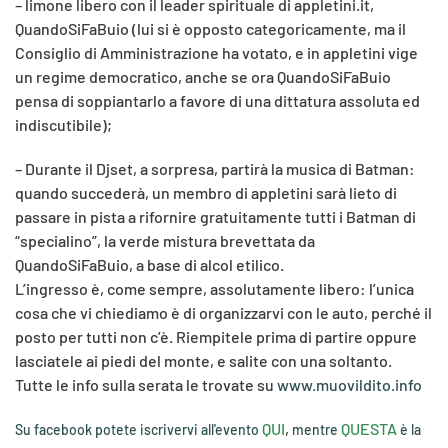
– limone libero con il leader spirituale di appletini.it,
QuandoSiFaBuio (lui si è opposto categoricamente, ma il
Consiglio di Amministrazione ha votato, e in appletini vige
un regime democratico, anche se ora QuandoSiFaBuio
pensa di soppiantarlo a favore di una dittatura assoluta ed
indiscutibile);
– Durante il Djset, a sorpresa, partirà la musica di Batman:
quando succederà, un membro di appletini sarà lieto di
passare in pista a rifornire gratuitamente tutti i Batman di
“specialino”, la verde mistura brevettata da
QuandoSiFaBuio, a base di alcol etilico.
L’ingresso è, come sempre, assolutamente libero: l’unica
cosa che vi chiediamo è di organizzarvi con le auto, perché il
posto per tutti non c’è. Riempitele prima di partire oppure
lasciatele ai piedi del monte, e salite con una soltanto.
Tutte le info sulla serata le trovate su
www.muovildito.info
QUI
,
QUESTA
Su facebook potete iscrivervi all'evento
mentre
è la