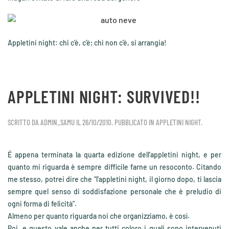
Appletini night: chi c'è, c'è; chi non c'è, si arrangia!
APPLETINI NIGHT: SURVIVED!!
SCRITTO DA
ADMIN_SAMU
IL
26/10/2010
. PUBBLICATO IN
APPLETINI NIGHT
.
É appena terminata la quarta edizione dell'appletini night, e per
quanto mi riguarda è sempre difficile farne un resoconto. Citando
me stesso, potrei dire che “l'appletini night, il giorno dopo, ti lascia
sempre quel senso di soddisfazione personale che è preludio di
ogni forma di felicità”.
Almeno per quanto riguarda noi che organizziamo, è così.
Poi, e questo vale anche per tutti coloro i quali sono intervenuti