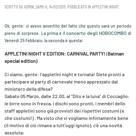
SCRITTO DA
ADMIN_SAMU
IL
14/02/2011
. PUBBLICATO IN
APPLETINI NIGHT
.
Ok, gente: vi avevo avvertito del fatto che questo sarà un periodo
concerto degli HOBOCOMBO
pieno di sorprese. La prima è il
di
Venerdi 25 Febbraio; la seconda è questa:
APPLETINI NIGHT V EDITION: CARNIVAL PARTY!
(
Batman
special edition)
Ci siamo, gente: l’appletini night è tornata! Siete pronti a
partecipare al party di carnevale meno apprezzato dal
ministero della difesa?
Sabato 05 Marzo, dalle 22.00, al “Dito e la luna” di Coccaglio:
le birre sono in fresca, i dischi sono pronti, i membri dello
staff appletini sono già provvisti dei rispettivi costumi (e
che costumi!) . Ma visto che vi vogliamo infintamente bene
(il motivo di ciò rimane a tutt’oggi ignoto), c’è una novità
assoluta: