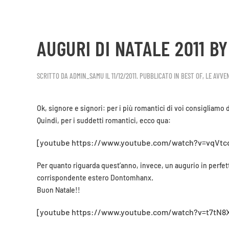
Skip to main content
AUGURI DI NATALE 2011 BY
SCRITTO DA
ADMIN_SAMU
IL
11/12/2011
. PUBBLICATO IN
BEST OF
,
LE AVVE
Ok, signore e signori: per i più romantici di voi consigliamo 
Quindi, per i suddetti romantici, ecco qua:
[youtube https://www.youtube.com/watch?v=vqVtc
Per quanto riguarda quest’anno, invece, un augurio in perfett
.
corrispondente estero Dontomhanx
Buon Natale!!
[youtube https://www.youtube.com/watch?v=t7tN8