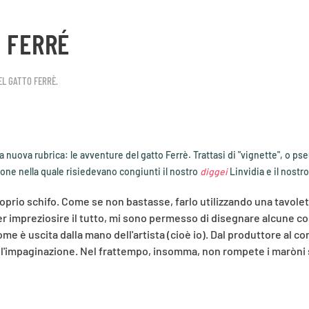
 FERRÉ
EL GATTO FERRÈ
.
nuova rubrica: le avventure del gatto Ferrè. Trattasi di "vignette", o pseu
one nella quale risiedevano congiunti il nostro
diggei
Linvidia e il nost
rio schifo. Come se non bastasse, farlo utilizzando una tavoletta g
Per impreziosire il tutto, mi sono permesso di disegnare alcune c
ome è uscita dalla mano dell'artista (cioè io). Dal produttore al
'impaginazione. Nel frattempo, insomma, non rompete i maròni su