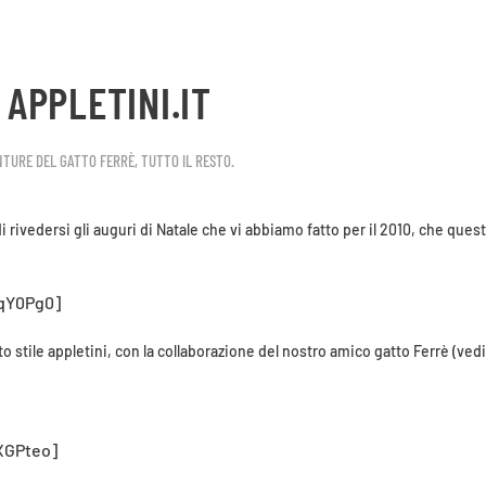
 APPLETINI.IT
NTURE DEL GATTO FERRÈ
,
TUTTO IL RESTO
.
di rivedersi gli auguri di Natale che vi abbiamo fatto per il 2010, che qu
qY0Pg0]
o stile appletini, con la collaborazione del nostro amico gatto Ferrè (ved
XGPteo]