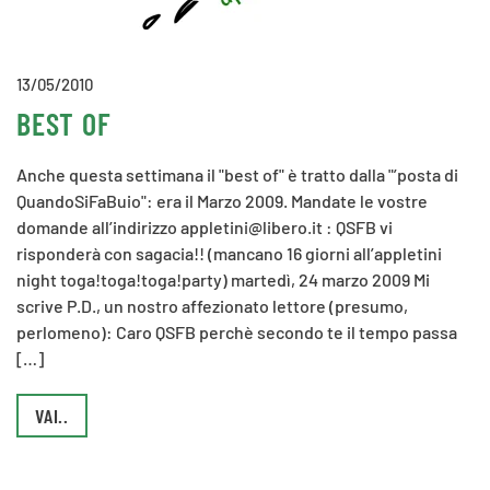
13/05/2010
BEST OF
Anche questa settimana il "best of" è tratto dalla "’posta di
QuandoSiFaBuio": era il Marzo 2009. Mandate le vostre
domande all’indirizzo appletini@libero.it : QSFB vi
risponderà con sagacia!! (mancano 16 giorni all’appletini
night toga!toga!toga!party) martedì, 24 marzo 2009 Mi
scrive P.D., un nostro affezionato lettore (presumo,
perlomeno): Caro QSFB perchè secondo te il tempo passa
[…]
VAI..