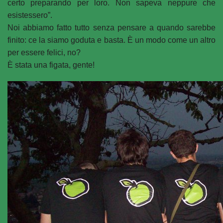
certo preparando per loro. Non sapeva neppure che
esistessero”.
Noi abbiamo fatto tutto senza pensare a quando sarebbe
finito: ce la siamo goduta e basta. È un modo come un altro
per essere felici, no?
È stata una figata, gente!