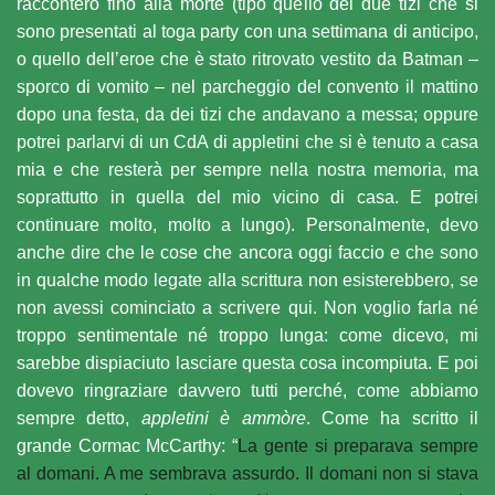
racconterò fino alla morte (tipo quello dei due tizi che si
sono presentati al toga party con una settimana di anticipo,
o quello dell’eroe che è stato ritrovato vestito da Batman –
sporco di vomito – nel parcheggio del convento il mattino
dopo una festa, da dei tizi che andavano a messa; oppure
potrei parlarvi di un CdA di appletini che si è tenuto a casa
mia e che resterà per sempre nella nostra memoria, ma
soprattutto in quella del mio vicino di casa. E potrei
continuare molto, molto a lungo). Personalmente, devo
anche dire che le cose che ancora oggi faccio e che sono
in qualche modo legate alla scrittura non esisterebbero, se
non avessi cominciato a scrivere qui. Non voglio farla né
troppo sentimentale né troppo lunga: come dicevo, mi
sarebbe dispiaciuto lasciare questa cosa incompiuta. E poi
dovevo ringraziare davvero tutti perché, come abbiamo
sempre detto,
appletini è ammòre
.
Come ha scritto il
grande Cormac McCarthy: “
La gente si preparava sempre
al domani. A me sembrava assurdo. Il domani non si stava