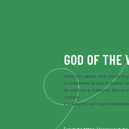
Skip to main content
GOD OF THE
Come ben sapete, tra le mie tipologie
possibilmente da solo. In questo ca
da solo) ma la menzione d'onore s
coglione.
E solamente i veri coglioni diventan
[youtube https://www.youtu