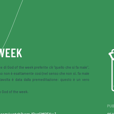
 WEEK
 di God of the week preferite c'è "quello che si fa male",
so non è esattamente così (nel senso che non si, fa male
tavolta è data dalla premeditazione: questo è un vero
o God of the week.
PUB
be.com/watch?v=mJDszGMO5Xw]