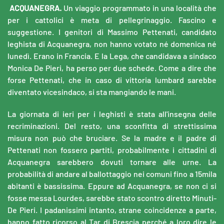
ACQUANEGRA.
Un viaggio programmato in una località che
per i cattolici è meta di pellegrinaggio. Fascino e
suggestione. I genitori di Massimo Pettenati, candidato
leghista di Acquanegra, non hanno votato né domenica né
lunedì. Erano in Francia. E la Lega, che candidava a sindaco
Monica De Pieri, ha perso per due schede. Come a dire che
forse Pettenati, che in caso di vittoria lumbard sarebbe
diventato vicesindaco, si sta mangiando le mani.
La giornata di ieri per i leghisti è stata all'insegna delle
recriminazioni. Del resto, una sconfitta di strettissima
misura non può che bruciare. Se la madre e il padre di
Pettenati non fossero partiti, probabilmente i cittadini di
Acquanegra sarebbero dovuti tornare alle urne. La
probabilità di andare al ballottaggio nei comuni fino a 15mila
abitanti è bassissima. Eppure ad Acquanegra, se non ci si
fosse messa Lourdes, sarebbe stato scontro diretto Minuti-
De Pieri. I padanissimi intanto, strane coincidenze a parte,
hanno fatto ricorso al Tar di Brescia perché a loro dire le