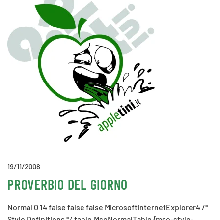
19/11/2008
PROVERBIO DEL GIORNO
Normal 0 14 false false false MicrosoftInternetExplorer4 /*
Style Definitions */ table.MsoNormalTable {mso-style-