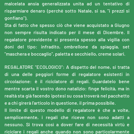
malcelata ansia generalizzata unita ad un tentativo di
risparmiare denaro (perché sotto Natale, si sa, "i prezzi si
gonfiano").
Sta di fatto che spesso ciò che viene acquistato a Giugno
non sempre risulta indicato per il mese di Dicembre. Il
regalatore previdente si presenta spesso alla vigilia con
doni del tipo: infradito, ombrellone da spiaggia, set
"maschera e boccaglio", paletta e secchiello, creme solari.
REGALATORE "ECOLOGICO": A dispetto del nome, si tratta
di una delle peggiori forme di regalatore esistenti in
circolazione: è il riciclatore di regali. Guardatelo bene
mentre scarta il vostro dono natalizio: finge felicità, ma in
realtà sta già facendo ipotesi su cosa troverà nel pacchetto
e a chi girerà l'articolo in questione, il prima possibile.
Il limite di questo modello di regalatore è che a volte,
semplicemente, i regali che riceve non sono adatti a
nessuno. Si trova così a dover fare di necessità virtù e
riciclare i regali anche quando non sono particolarmente