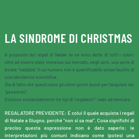
Skip to main content
LA SINDROME DI CHRISTMAS
A proposito dei regali di Natale se ne sono dette di tutti i colori,
oltre ad essere state immesse sul mercato, negli anni, una serie di
boiate "natalizie" il cui numero non è quantificabile senza l'ausilio di
una calcolatrice scientifica.
Sta di fatto che questi sono gli ultimi giorni buoni per l'acquisto dei
"pensierini".
Esistono sostanzialmente tre tipi di "regalatori": vado ad elencare.
REGALATORE PREVIDENTE: É colui il quale acquista i regali
di Natale a Giugno, perché "non si sa mai". Cosa significhi di
preciso questa espressione non è dato saperlo: le
interpretazioni più comuni indicano come ipotesi una