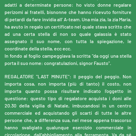
adatti a determinate persone: ho visto donne regalare
perizomi ai fratelli, bisnonne che hanno ricevuto forniture
di petardi da fare invidia all' A-team. Una mia zia, la zia Maria,
ha avuto in regalo un certificato nel quale stava scritto che
ad una certa stella di non so quale galassia è stato
assegnato il suo nome, con tutta la spiegazione, le
coordinate della stella, ecc ecc.
In fondo al foglio campeggiava la scritta "da oggi una stella
porta il suo nome: congratulazioni, signor Fausto".
REGALATORE "LAST MINUTE": Il peggio del peggio. Non
importa cosa, non importa (più di tanto) il costo, non
importa quanto possa risultare indicato l'oggetto in
questione: questo tipo di regalatore acquista i doni alle
20.30 della vigilia di Natale, imbucandosi in un centro
commerciale ed acquistando gli scarti di tutte le altre
persone che, a differenza sua, nel mese appena trascorso
hanno svaligiato qualunque esercizio commerciale in
circolazione, dall'abbigliamento alla ferramenta. Va da sé