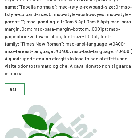
name:”Tabella normale”; mso-tstyle-rowband-size:0; mso-
tstyle-colband-size:0; mso-style-noshow:yes; mso-style-
parent:””; mso-padding-alt:0cm 5.4pt 0cm 5.4pt; mso-para-
margin:0cm; mso-para-margin-bottom:.0001pt; mso-
pagination:widow-orphan; font-size:10.0pt; font-
family:”Times New Roman”; mso-ansi-language:#0400;
mso-fareast-language:#0400; mso-bidi-language:#0400;}
A quadrupede equino elargito in lascito non si effettuano
visite odontostomatologiche. A caval donato non si guarda
in bocca.
VAI..