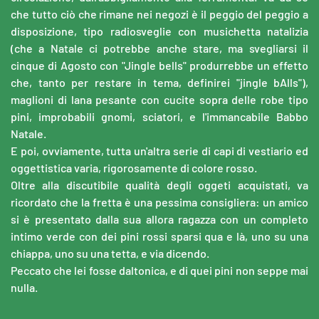
che tutto ciò che rimane nei negozi è il peggio del peggio a
disposizione, tipo radiosveglie con musichetta natalizia
(che a Natale ci potrebbe anche stare, ma svegliarsi il
cinque di Agosto con "Jingle bells" produrrebbe un effetto
che, tanto per restare in tema, definirei "jingle bAlls"),
maglioni di lana pesante con cucite sopra delle robe tipo
pini, improbabili gnomi, sciatori, e l'immancabile Babbo
Natale.
E poi, ovviamente, tutta un'altra serie di capi di vestiario ed
oggettistica varia, rigorosamente di colore rosso.
Oltre alla discutibile qualità degli oggeti acquistati, va
ricordato che la fretta è una pessima consigliera: un amico
si è presentato dalla sua allora ragazza con un completo
intimo verde con dei pini rossi sparsi qua e là, uno su una
chiappa, uno su una tetta, e via dicendo.
Peccato che lei fosse daltonica, e di quei pini non seppe mai
nulla.