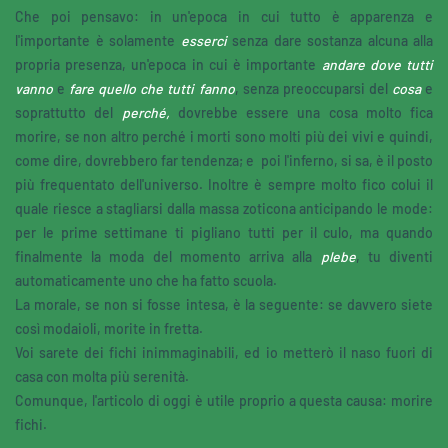
Che poi pensavo: in un'epoca in cui tutto è apparenza e
l'importante è solamente
esserci
senza dare sostanza alcuna alla
propria presenza, un'epoca in cui è importante
andare dove tutti
vanno
e
fare quello che tutti fanno
, senza preoccuparsi del
cosa
e
soprattutto del
perché,
dovrebbe essere una cosa molto fica
morire, se non altro perché i morti sono molti più dei vivi e quindi,
come dire, dovrebbero far tendenza; e poi l'inferno, si sa, è il posto
più frequentato dell'universo. Inoltre è sempre molto fico colui il
quale riesce a stagliarsi dalla massa zoticona anticipando le mode:
per le prime settimane ti pigliano tutti per il culo, ma quando
finalmente la moda del momento arriva alla
plebe
, tu diventi
automaticamente uno che ha fatto scuola.
La morale, se non si fosse intesa, è la seguente: se davvero siete
così modaioli, morite in fretta.
Voi sarete dei fichi inimmaginabili, ed io metterò il naso fuori di
casa con molta più serenità.
Comunque, l'articolo di oggi è utile proprio a questa causa: morire
fichi.