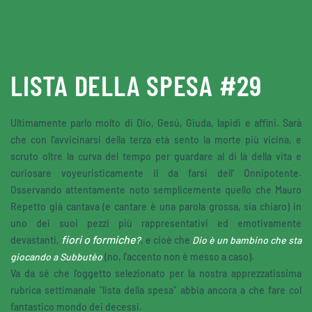
Skip to main content
LISTA DELLA SPESA #29
Ultimamente parlo molto di Dio, Gesù, Giuda, lapidi e affini. Sarà
che con l'avvicinarsi della terza età sento la morte più vicina, e
scruto oltre la curva del tempo per guardare al di là della vita e
curiosare voyeuristicamente il da farsi dell' Onnipotente.
Osservando attentamente noto semplicemente quello che Mauro
Repetto già cantava (e cantare è una parola grossa, sia chiaro) in
uno dei suoi pezzi più rappresentativi ed emotivamente
fiori o formiche
devastanti,
?
, e cioè che
Dio è un bambino che sta
giocando a Subbutèo
(no, l'accento non è messo a caso).
Va da sé che l'oggetto selezionato per la nostra apprezzatissima
rubrica settimanale "lista della spesa" abbia ancora a che fare col
fantastico mondo dei decessi.