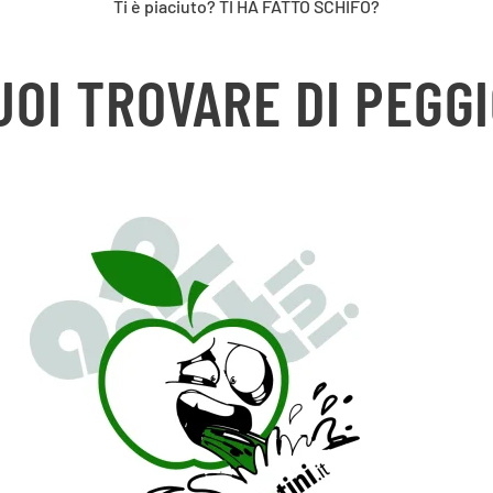
Ti è piaciuto? TI HA FATTO SCHIFO?
UOI TROVARE DI PEGGI