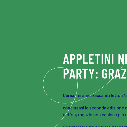
Skip to main content
APPLETINI N
PARTY: GRAZ
Carissimi amici/accaniti lettori/
conclusasi la seconda edizione de
del “oh, raga, io non capisco più 
Cominciamo dal numero dei parteci