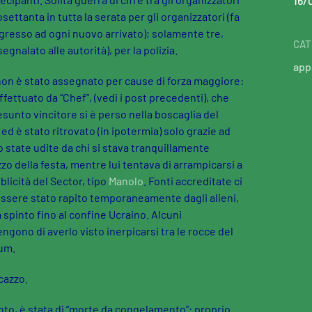
16/
osettanta in tutta la serata per gli organizzatori (fa
ingresso ad ogni nuovo arrivato); solamente tre,
CAT
egnalato alle autorità), per la polizia.
appl
 non è stato assegnato per cause di forza maggiore:
ffettuato da “Chef”, (vedi i post precedenti), che
sunto vincitore si è perso nella boscaglia del
ed è stato ritrovato (in ipotermia) solo grazie ad
state udite da chi si stava tranquillamente
o della festa, mentre lui tentava di arrampicarsi a
icità del Sector, tipo
Manolo
. Fonti accreditate ci
ssere stato rapito temporaneamente dagli alieni,
a spinto fino al confine Ucraino. Alcuni
gono di averlo visto inerpicarsi tra le rocce del
lum.
 cazzo.
ento, è stata di “morte da congelamento”: proprio