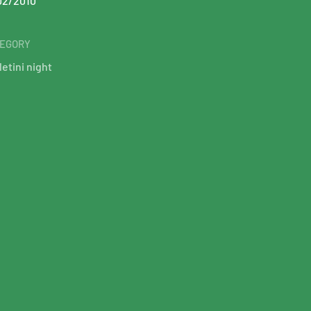
02/2010
EGORY
etini night