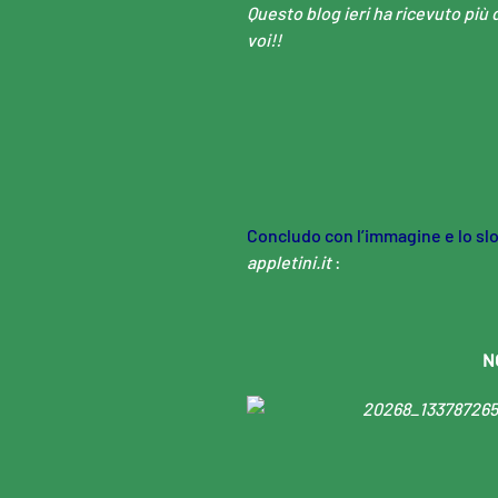
Questo blog ieri ha ricevuto più d
voi!!
Concludo con l’immagine e lo sl
appletini.it
:
N