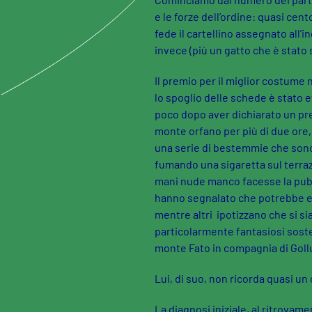
e le forze dell’ordine: quasi cent
fede il cartellino assegnato all’
invece (più un gatto che è stato s
Il premio per il miglior costume
lo spoglio delle schede è stato e
poco dopo aver dichiarato un pre
monte orfano per più di due ore, 
una serie di bestemmie che sono 
fumando una sigaretta sul terrazz
mani nude manco facesse la pubbl
hanno segnalato che potrebbe e
mentre altri ipotizzano che si si
particolarmente fantasiosi sosten
monte Fato in compagnia di Gol
Lui, di suo, non ricorda quasi un
La diagnosi iniziale, al ritrovam