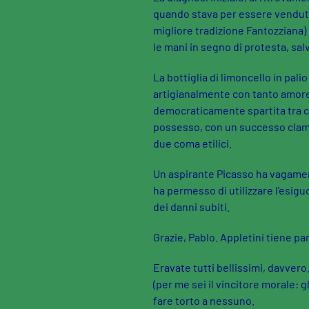
quando stava per essere venduto
migliore tradizione Fantozziana) 
le mani in segno di protesta, sal
La bottiglia di limoncello in pali
artigianalmente con tanto amor
democraticamente spartita tra
possesso, con un successo clamo
due coma etilici.
Un aspirante Picasso ha vagament
ha permesso di utilizzare l’esigu
dei danni subiti.
Grazie, Pablo. Appletini tiene pa
Eravate tutti bellissimi, davvero
(per me sei il vincitore morale: 
fare torto a nessuno.