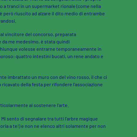
 a tranci in un supermarket rionale (come nella
è però riuscito ad alzare il dito medio di entrambe
vandosi.
o al vincitore del concorso, preparata
e da me medesimo, è stata quindi
 chiunque volesse entrarne temporaneamente in
roso: quattro intestini bucati, un rene andato e
e imbrattato un muro con del vino rosso, il che ci
o ricavato della festa per rifondere l’associazione
rticolarmente al sostenere l’arte.
. Mi sento di segnalare tra tutti l’arbre magique
gloria a te!) e non ne elenco altri solamente per non