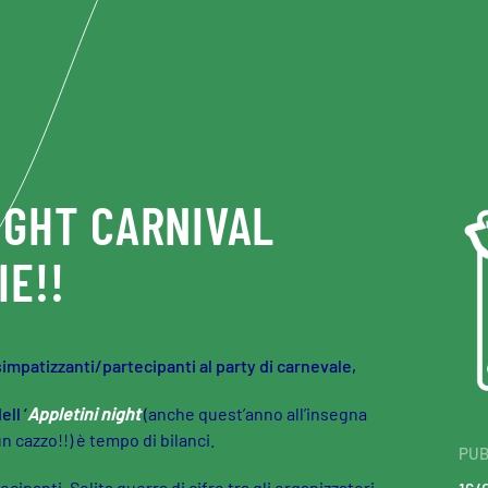
IGHT CARNIVAL
IE!!
simpatizzanti/partecipanti al party di carnevale,
ll ‘
Appletini night
(anche quest’anno all’insegna
un cazzo!!) è tempo di bilanci.
PUB
panti. Solita guerra di cifre tra gli organizzatori