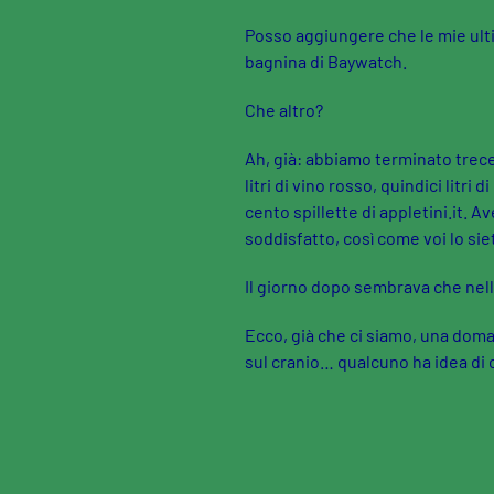
Posso aggiungere che le mie ulti
bagnina di Baywatch.
Che altro?
Ah, già: abbiamo terminato trecen
litri di vino rosso, quindici litri
cento spillette di appletini.it. A
soddisfatto, così come voi lo siete
Il giorno dopo sembrava che nell
Ecco, già che ci siamo, una doma
sul cranio… qualcuno ha idea di 